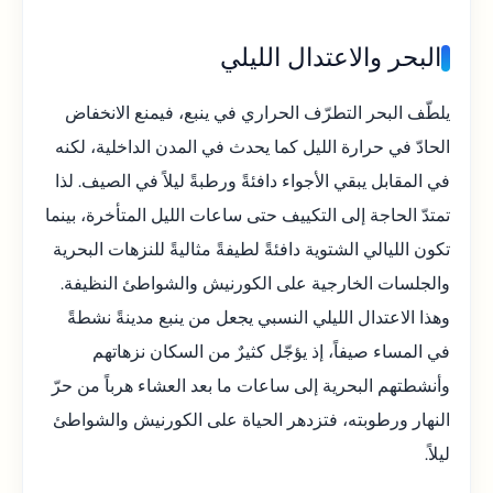
البحر والاعتدال الليلي
يلطّف البحر التطرّف الحراري في ينبع، فيمنع الانخفاض
الحادّ في حرارة الليل كما يحدث في المدن الداخلية، لكنه
في المقابل يبقي الأجواء دافئةً ورطبةً ليلاً في الصيف. لذا
تمتدّ الحاجة إلى التكييف حتى ساعات الليل المتأخرة، بينما
تكون الليالي الشتوية دافئةً لطيفةً مثاليةً للنزهات البحرية
والجلسات الخارجية على الكورنيش والشواطئ النظيفة.
وهذا الاعتدال الليلي النسبي يجعل من ينبع مدينةً نشطةً
في المساء صيفاً، إذ يؤجّل كثيرٌ من السكان نزهاتهم
وأنشطتهم البحرية إلى ساعات ما بعد العشاء هرباً من حرّ
النهار ورطوبته، فتزدهر الحياة على الكورنيش والشواطئ
ليلاً.