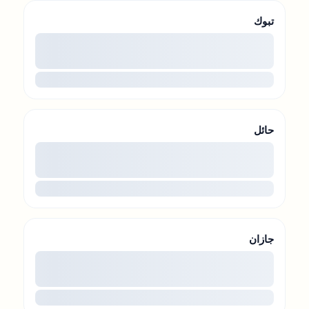
تبوك
00
...
حائل
00
...
جازان
00
...