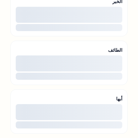
الخبر
00
...
الطائف
00
...
أبها
00
...