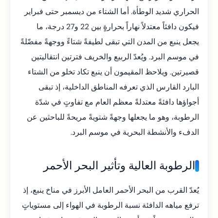
الحراري شديد الوطأة. أما الشتاء من ديسمبر حتى فبراير
فيكون دافئاً معتدلاً نهاراً بحرارةٍ بين 22 و27 درجة، ما
يجعل ينبع من المدن التي تبقى لطيفةً شتاءً ووجهةً مفضّلةً
في موسم البرد. ويُعدّ الربيع والخريف فترتين انتقاليتين
قصيرتين. ويلاحظ المقيمون أن ينبع تكاد تخلو من الشتاء
البارد القارس الذي تعرفه المناطق الداخلية، إذ تبقى
أجواؤها دافئةً معتدلةً معظم العام مع تفاوتٍ في شدّة
الرطوبة، وهو ما يجعلها وجهةً شتويةً مريحةً للباحثين عن
الدفء والأنشطة البحرية في موسم البرد.
الرطوبة العالية وتأثير البحر الأحمر
يُعدّ القرب من البحر الأحمر العامل الأبرز في مناخ ينبع، إذ
ترفع مياهه الدافئة نسبة الرطوبة في الهواء إلى مستوياتٍ