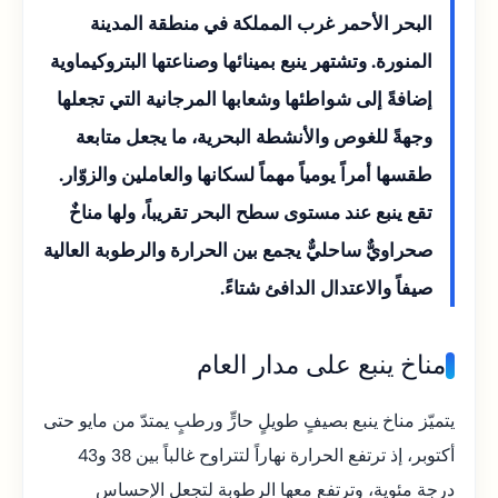
البحر الأحمر غرب المملكة في منطقة المدينة
المنورة. وتشتهر ينبع بمينائها وصناعتها البتروكيماوية
إضافةً إلى شواطئها وشعابها المرجانية التي تجعلها
وجهةً للغوص والأنشطة البحرية، ما يجعل متابعة
طقسها أمراً يومياً مهماً لسكانها والعاملين والزوّار.
تقع ينبع عند مستوى سطح البحر تقريباً، ولها مناخٌ
صحراويٌّ ساحليٌّ يجمع بين الحرارة والرطوبة العالية
صيفاً والاعتدال الدافئ شتاءً.
مناخ ينبع على مدار العام
يتميّز مناخ ينبع بصيفٍ طويلٍ حارٍّ ورطبٍ يمتدّ من مايو حتى
أكتوبر، إذ ترتفع الحرارة نهاراً لتتراوح غالباً بين 38 و43
درجة مئوية، وترتفع معها الرطوبة لتجعل الإحساس