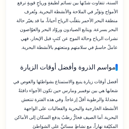
السنة، تتفاوت شدّتها بين نسائم لطيفةٍ ورياحٍ قويةٍ ترفع
الأمواج وتؤثّر في الملاحة والأنشطة البحرية. وتُعرف
منطقة البحر الأحمر بتقلّب الرياح أحياناً، ما قد يغيّر حالة
البحر بسرعة. ويتابع الصيادون وروّاد البحر والغوّاصون
نشرات الرياح وحالة الموج عن كثبٍ قبل الإبحار، فهي
عاملٌ حاسمٌ في سلامتهم ومتعتهم بالأنشطة البحرية.
مواسم الذروة وأفضل أوقات الزيارة
أفضل أوقات زيارة ينبع والاستمتاع بشواطئها والغوص في
شعابها هي بين نوفمبر ومارس حين تكون الأجواء دافئةً
معتدلةً والرطوبة أقلّ إزعاجاً. وفي هذه الفترة تنتعش
الأنشطة الخارجية والبحرية والفعاليات على الواجهة
البحرية. أما الصيف فحارٌّ رطبٌ يدفع السكان إلى الأماكن
المكيّفة نهاراً، مع نشاطٍ مسائيٍّ على الشواطئ