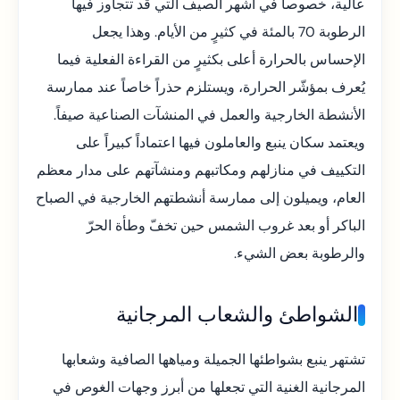
عالية، خصوصاً في أشهر الصيف التي قد تتجاوز فيها
الرطوبة 70 بالمئة في كثيرٍ من الأيام. وهذا يجعل
الإحساس بالحرارة أعلى بكثيرٍ من القراءة الفعلية فيما
يُعرف بمؤشّر الحرارة، ويستلزم حذراً خاصاً عند ممارسة
الأنشطة الخارجية والعمل في المنشآت الصناعية صيفاً.
ويعتمد سكان ينبع والعاملون فيها اعتماداً كبيراً على
التكييف في منازلهم ومكاتبهم ومنشآتهم على مدار معظم
العام، ويميلون إلى ممارسة أنشطتهم الخارجية في الصباح
الباكر أو بعد غروب الشمس حين تخفّ وطأة الحرّ
والرطوبة بعض الشيء.
الشواطئ والشعاب المرجانية
تشتهر ينبع بشواطئها الجميلة ومياهها الصافية وشعابها
المرجانية الغنية التي تجعلها من أبرز وجهات الغوص في