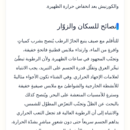
والكورنيش بعد انخفاض حرارة الظهيرة.
نصائح للسكان والزوّار
للتأقلم مع صيف ينبع الحارّ الرطب يُنصح بشرب كمياتٍ
وافرةٍ من الماء، وارتداء ملابس قطنيةٍ فاتحةٍ خفيفة،
وتجنّب المجهود في ساعات الظهيرة. ولأن الرطوبة تبطّئ
تبخّر العرق وتقلّل قدرة الجسم على التبريد، يجب الانتباه
لعلامات الإجهاد الحراري. وفي الشتاء تكون الأجواء مثاليةً
للأنشطة الخارجية والشواطئ مع ملابس صيفيةٍ خفيفة
وسترةٍ للأمسيات المنعشة على البحر. ويُنصح كذلك
بالبحث عن الظلّ وتجنّب التعرّض المطوّل للشمس،
والانتباه إلى أن الرطوبة العالية قد تجعل التعب الحراري
يداهم الجسم سريعاً حتى دون شعورٍ مباشرٍ بشدّة الحرارة،