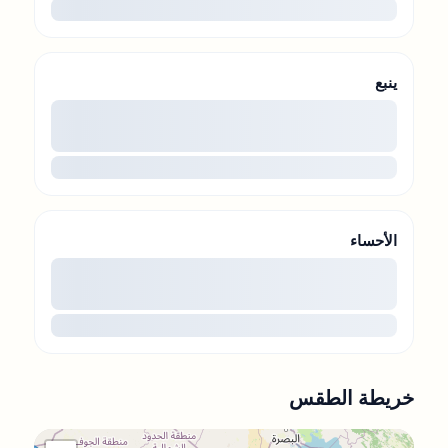
...
ينبع
00
...
الأحساء
00
...
خريطة الطقس