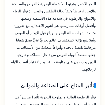
البحر الأحمر. وترتبط الأنشطة البحرية كالغوص والسباحة
والإبحار ارتباطاً وثيقاً بحالة الطقس والبحر، إذ تؤثّر الرياح
والأمواج والرطوبة في سلامة هذه الأنشطة ومتعتها.
وأفضل أوقات ممارستها هي أشهر الاعتدال، مع ضرورة
متابعة نشرات حالة البحر والرياح قبل الإبحار أو الغوص.
وتُعدّ ينبع بوّابةً لاستكشاف عالمٍ بحريٍّ غنيٍّ يضمّ شعاباً
مرجانيةً نابضةً بالحياة وأنواعاً متعدّدةً من الأسماك، ما
جعلها مقصداً لهواة الغوص من داخل المملكة وخارجها،
الذين يحرصون على متابعة حالة البحر لاختيار أنسب الأيام
لرحلاتهم.
تأثير المناخ على الصناعة والموانئ
تؤثّر الرطوبة العالية والملوحة البحرية تأثيراً مباشراً في
المنشآت الصناعية والموانئ والبنية التحتية في ينبع، إذ