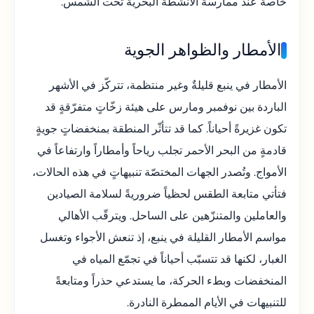
خاصةً عند ممارسة الأنشطة البحرية تحت الشمس.
الأمطار والظواهر الجوية
الأمطار في ينبع قليلةٌ وغير منتظمة، تتركّز في الأشهر
الباردة بين نوفمبر ومارس على هيئة زخّاتٍ متفرّقةٍ قد
تكون غزيرةً أحياناً. كما قد تتأثّر المنطقة بمنخفضاتٍ جويةٍ
قادمةٍ من البحر الأحمر تجلب رياحاً وأمطاراً وارتفاعاً في
الأمواج. وتُصدر الجهات المختصّة تنبيهاتٍ في هذه الحالات،
فتأتي متابعة الطقس لحظياً ضروريةً لسلامة الصيادين
والعاملين والمتنزّهين على الساحل. ويترقّب الأهالي
مواسم الأمطار القليلة في ينبع، إذ تنعش الأجواء وتغسل
الغبار، لكنها قد تتسبّب أحياناً في تجمّع المياه في
المنخفضات وبطء الحركة، ما يستدعي حذراً ومتابعةً
للتنبيهات في الأيام الممطرة النادرة.