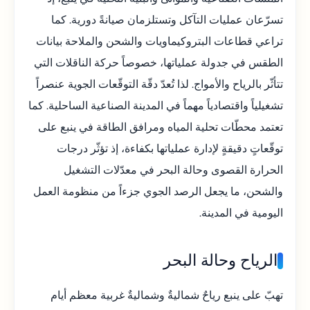
تسرّعان عمليات التآكل وتستلزمان صيانةً دورية. كما
تراعي قطاعات البتروكيماويات والشحن والملاحة بيانات
الطقس في جدولة عملياتها، خصوصاً حركة الناقلات التي
تتأثّر بالرياح والأمواج. لذا تُعدّ دقّة التوقّعات الجوية عنصراً
تشغيلياً واقتصادياً مهماً في المدينة الصناعية الساحلية. كما
تعتمد محطّات تحلية المياه ومرافق الطاقة في ينبع على
توقّعاتٍ دقيقةٍ لإدارة عملياتها بكفاءة، إذ تؤثّر درجات
الحرارة القصوى وحالة البحر في معدّلات التشغيل
والشحن، ما يجعل الرصد الجوي جزءاً من منظومة العمل
اليومية في المدينة.
الرياح وحالة البحر
تهبّ على ينبع رياحٌ شماليةٌ وشماليةٌ غربية معظم أيام