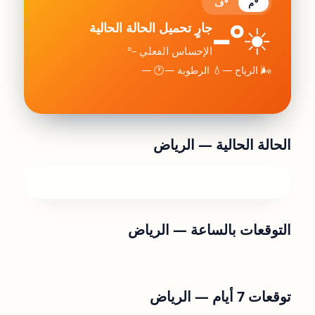
°م
°ف
–°
☀️
جارٍ تحميل الحالة الحالية
الإحساس الفعلي –°
🌬 الرياح —
💧 الرطوبة —
🕐 —
الحالة الحالية —
الرياض
التوقعات بالساعة —
الرياض
توقعات 7 أيام —
الرياض