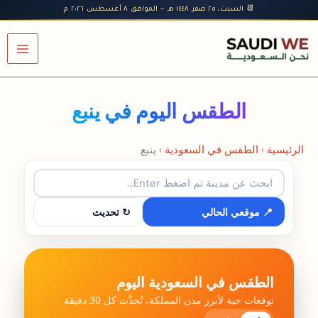
خطي
📆 السبت، ٢٥ صفر ١٤٤٨ هـ — الموافق ٨ أغسطس ٢٠٢٦ م
لى
لمحتوى
الطقس اليوم في ينبع
الرئيسية
›
الطقس في السعودية
›
ينبع
📍 موقعي الحالي
↻ تحديث
الطقس في السعودية اليوم
توقعات حية لأبرز مدن المملكة، تُحدَّث كل 30 دقيقة