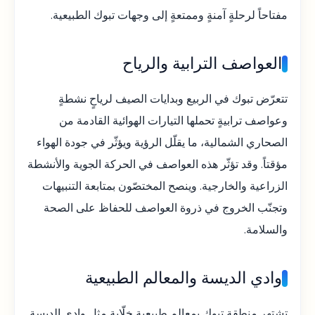
مفتاحاً لرحلةٍ آمنةٍ وممتعةٍ إلى وجهات تبوك الطبيعية.
العواصف الترابية والرياح
تتعرّض تبوك في الربيع وبدايات الصيف لرياحٍ نشطةٍ
وعواصف ترابيةٍ تحملها التيارات الهوائية القادمة من
الصحاري الشمالية، ما يقلّل الرؤية ويؤثّر في جودة الهواء
مؤقتاً. وقد تؤثّر هذه العواصف في الحركة الجوية والأنشطة
الزراعية والخارجية. وينصح المختصّون بمتابعة التنبيهات
وتجنّب الخروج في ذروة العواصف للحفاظ على الصحة
والسلامة.
وادي الديسة والمعالم الطبيعية
تشتهر منطقة تبوك بمعالم طبيعيةٍ خلّابة مثل وادي الديسة