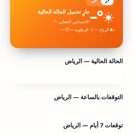
°م
°ف
–°
☀️
جارٍ تحميل الحالة الحالية
الإحساس الفعلي –°
🌬 الرياح —
💧 الرطوبة —
🕐 —
الحالة الحالية —
الرياض
التوقعات بالساعة —
الرياض
توقعات 7 أيام —
الرياض