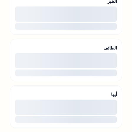
الخبر
00
...
الطائف
00
...
أبها
00
...