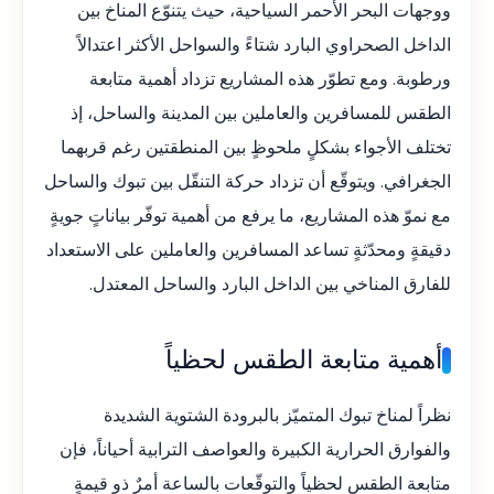
ووجهات البحر الأحمر السياحية، حيث يتنوّع المناخ بين
الداخل الصحراوي البارد شتاءً والسواحل الأكثر اعتدالاً
ورطوبة. ومع تطوّر هذه المشاريع تزداد أهمية متابعة
الطقس للمسافرين والعاملين بين المدينة والساحل، إذ
تختلف الأجواء بشكلٍ ملحوظٍ بين المنطقتين رغم قربهما
الجغرافي. ويتوقّع أن تزداد حركة التنقّل بين تبوك والساحل
مع نموّ هذه المشاريع، ما يرفع من أهمية توفّر بياناتٍ جويةٍ
دقيقةٍ ومحدّثةٍ تساعد المسافرين والعاملين على الاستعداد
للفارق المناخي بين الداخل البارد والساحل المعتدل.
أهمية متابعة الطقس لحظياً
نظراً لمناخ تبوك المتميّز بالبرودة الشتوية الشديدة
والفوارق الحرارية الكبيرة والعواصف الترابية أحياناً، فإن
متابعة الطقس لحظياً والتوقّعات بالساعة أمرٌ ذو قيمةٍ