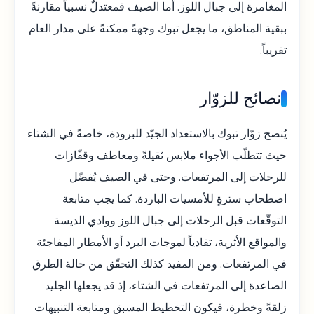
المغامرة إلى جبال اللوز. أما الصيف فمعتدلٌ نسبياً مقارنةً
ببقية المناطق، ما يجعل تبوك وجهةً ممكنةً على مدار العام
تقريباً.
نصائح للزوّار
يُنصح زوّار تبوك بالاستعداد الجيّد للبرودة، خاصةً في الشتاء
حيث تتطلّب الأجواء ملابس ثقيلةً ومعاطف وقفّازات
للرحلات إلى المرتفعات. وحتى في الصيف يُفضّل
اصطحاب سترةٍ للأمسيات الباردة. كما يجب متابعة
التوقّعات قبل الرحلات إلى جبال اللوز ووادي الديسة
والمواقع الأثرية، تفادياً لموجات البرد أو الأمطار المفاجئة
في المرتفعات. ومن المفيد كذلك التحقّق من حالة الطرق
الصاعدة إلى المرتفعات في الشتاء، إذ قد يجعلها الجليد
زلقةً وخطرة، فيكون التخطيط المسبق ومتابعة التنبيهات