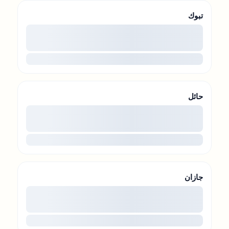
تبوك
00
...
حائل
00
...
جازان
00
...