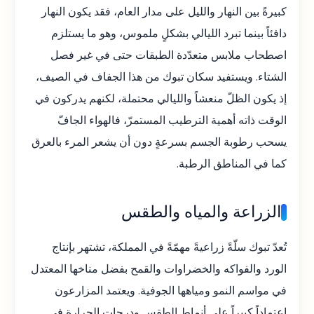
كبيرةً بين النهار والليل على مدار العام، فقد يكون النهار
دافئاً بينما تبرد الليالي بشكلٍ ملموس، وهو ما يستلزم
اصطحاب ملابس متعدّدة الطبقات حتى في غير فصل
الشتاء. ويستفيد سكان تبوك من هذا الجفاف في الصيف،
إذ يكون الظلّ منعشاً والليالي محتملة، لكنهم يدركون في
الوقت ذاته أهمية الترطيب المستمرّ، فالهواء الجافّ
يسحب رطوبة الجسم بسرعةٍ دون أن يشعر المرء بالعرق
كما في المناطق الرطبة.
الزراعة والمياه والطقس
تُعدّ تبوك سلّةً زراعيةً مهمّةً في المملكة، تشتهر بإنتاج
الورد والفواكه والخضراوات والقمح بفضل مناخها المعتدل
في مواسم النمو ومياهها الجوفية. ويعتمد المزارعون
اعتماداً كبيراً على أنماط الطقس ودرجات الحرارة في