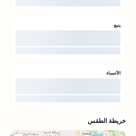
...
ينبع
00
...
الأحساء
00
...
خريطة الطقس