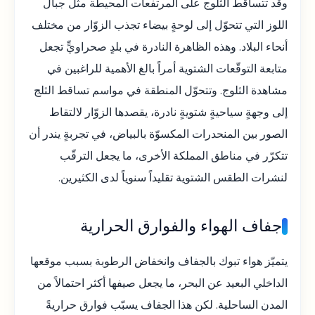
وقد تتساقط الثلوج على المرتفعات المحيطة مثل جبال
اللوز التي تتحوّل إلى لوحةٍ بيضاء تجذب الزوّار من مختلف
أنحاء البلاد. وهذه الظاهرة النادرة في بلدٍ صحراويٍّ تجعل
متابعة التوقّعات الشتوية أمراً بالغ الأهمية للراغبين في
مشاهدة الثلوج. وتتحوّل المنطقة في مواسم تساقط الثلج
إلى وجهةٍ سياحيةٍ شتويةٍ نادرة، يقصدها الزوّار لالتقاط
الصور بين المنحدرات المكسوّة بالبياض، في تجربةٍ يندر أن
تتكرّر في مناطق المملكة الأخرى، ما يجعل الترقّب
لنشرات الطقس الشتوية تقليداً سنوياً لدى الكثيرين.
جفاف الهواء والفوارق الحرارية
يتميّز هواء تبوك بالجفاف وانخفاض الرطوبة بسبب موقعها
الداخلي البعيد عن البحر، ما يجعل صيفها أكثر احتمالاً من
المدن الساحلية. لكن هذا الجفاف يسبّب فوارق حراريةً