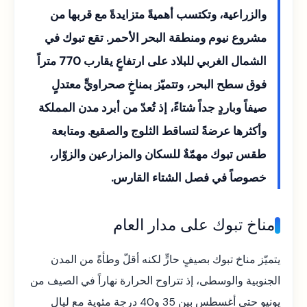
والزراعية، وتكتسب أهميةً متزايدةً مع قربها من
مشروع نيوم ومنطقة البحر الأحمر. تقع تبوك في
الشمال الغربي للبلاد على ارتفاعٍ يقارب 770 متراً
فوق سطح البحر، وتتميّز بمناخٍ صحراويٍّ معتدلٍ
صيفاً وباردٍ جداً شتاءً، إذ تُعدّ من أبرد مدن المملكة
وأكثرها عرضةً لتساقط الثلوج والصقيع. ومتابعة
طقس تبوك مهمّةٌ للسكان والمزارعين والزوّار،
خصوصاً في فصل الشتاء القارس.
مناخ تبوك على مدار العام
يتميّز مناخ تبوك بصيفٍ حارٍّ لكنه أقلّ وطأةً من المدن
الجنوبية والوسطى، إذ تتراوح الحرارة نهاراً في الصيف من
يونيو حتى أغسطس بين 35 و40 درجة مئوية مع ليالٍ