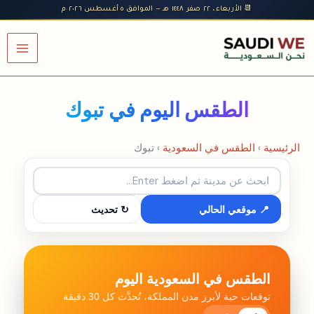
خطي
📆 الأربعاء، ٢٢ صفر ١٤٤٨ هـ — الموافق ٥ أغسطس ٢٠٢٦ م
لى
لمحتوى
الطقس اليوم في تبوك
الرئيسية
›
الطقس في السعودية
›
تبوك
📍 موقعي الحالي
↻ تحديث
الطقس في السعودية اليوم
توقعات حية لأبرز مدن المملكة، تُحدَّث كل 30 دقيقة