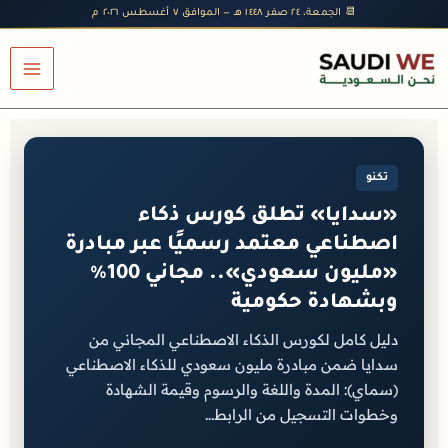
خطي
📆 الجمعة، ٢٤ صفر ١٤٤٨ هـ — الموافق ٧ أغسطس ٢٠٢٦ م
لى
لمحتوى
تكنو
«سدايا» تطلق كورس ذكاء
اصطناعي معتمد رسميًا عبر مبادرة
«مليون سعودي».. مجاني 100%
وبشهادة حكومية
دليل كامل لكورس الذكاء الاصطناعي المجاني من
سدايا ضمن مبادرة مليون سعودي للذكاء الاصطناعي
(سماي): المدة واللغة والرسوم وقيمة الشهادة
وخطوات التسجيل من الرابط...