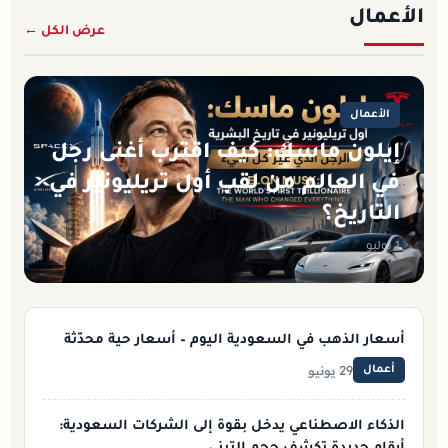
الأعمال
عرض الكل ←
الأعمال
إيلون ماسك: كيف اقترب أغنى رجل
في العالم من لقب أول تريليونير في
التاريخ؟
1 يوليو
أسعار الذهب في السعودية اليوم – أسعار حية محدّثة
29 يونيو
أعمال
الذكاء الاصطناعي يدخل بقوة إلى الشركات السعودية: