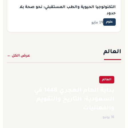
التكنولوجيا الحيوية والطب المستقبلي: نحو صحة بلا
حدود
19 مايو
علوم
العالم
عرض الكل ←
العالم
بداية العام الهجري 1448 في
السعودية: التاريخ والتقويم
والفعاليات
16 يونيو