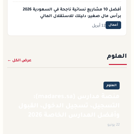
أفضل 10 مشاريع نسائية ناجحة في السعودية 2026
برأس مال صغير: دليلك للاستقلال المالي
12 أبريل
أعمال
العلوم
عرض الكل ←
العلوم
منصة مدارس (madares.sa):
التسجيل، تسجيل الدخول، القبول
وأفضل المدارس الخاصة 2026
22 يونيو