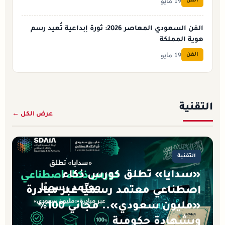
19 مايو
الفن
الفن السعودي المعاصر 2026: ثورة إبداعية تُعيد رسم
هوية المملكة
19 مايو
الفن
التقنية
عرض الكل ←
التقنية
«سدايا» تطلق كورس ذكاء
اصطناعي معتمد رسميًا عبر مبادرة
«مليون سعودي».. مجاني 100%
وبشهادة حكومية