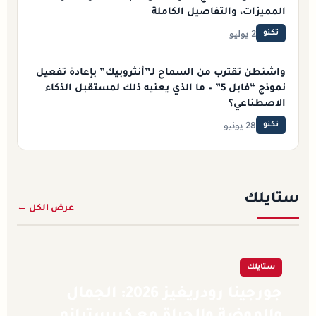
المميزات، والتفاصيل الكاملة
2 يوليو
تكنو
واشنطن تقترب من السماح لـ”أنثروبيك” بإعادة تفعيل
نموذج “فابل 5” – ما الذي يعنيه ذلك لمستقبل الذكاء
الاصطناعي؟
28 يونيو
تكنو
ستايلك
عرض الكل ←
ستايلك
جورجينا رودريغيز 2026: الجمال