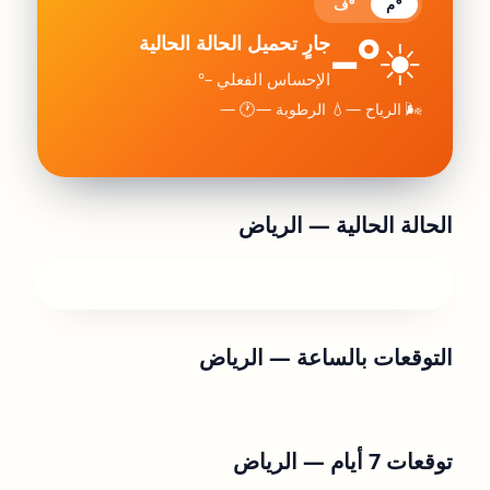
°م
°ف
–°
☀️
جارٍ تحميل الحالة الحالية
الإحساس الفعلي –°
🌬 الرياح —
💧 الرطوبة —
🕐 —
الحالة الحالية —
الرياض
التوقعات بالساعة —
الرياض
توقعات 7 أيام —
الرياض