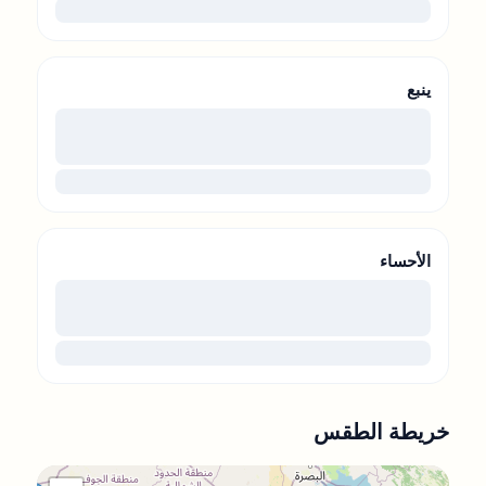
...
ينبع
00
...
الأحساء
00
...
خريطة الطقس