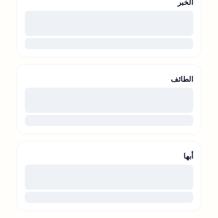
الخبر
00
...
الطائف
00
...
أبها
00
...