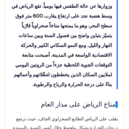
وزوارها عن حالة الطقس فيها يومياً. تقع الرياض في
وسط هضبة نجد على ارتفاع يقارب 600 متر فوق
سطح البحر، وهو ما يمنحها مناخاً صحراوياً قارّياً
يتميّز بتباين واضح بين فصول السنة وبين ساعات
النهار والليل. ومع النمو السكاني الكبير والحركة
الاقتصادية الواسعة في المدينة، أصبحت متابعة
التوقعات الجوية اللحظية جزءاً من الروتين اليومي
لملايين السكان الذين يخططون لتنقّلاتهم وأعمالهم
بناءً على درجة الحرارة والرياح والرطوبة.
مناخ الرياض على مدار العام
يغلب على الرياض الطابع الصحراوي الجاف، حيث ترتفع
درجات الحرارة بشكل ملحوظ خلال أشهر الصيف الممتدة