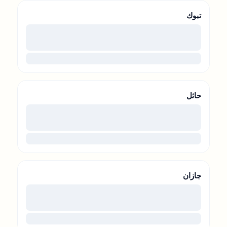
تبوك
00
...
حائل
00
...
جازان
00
...