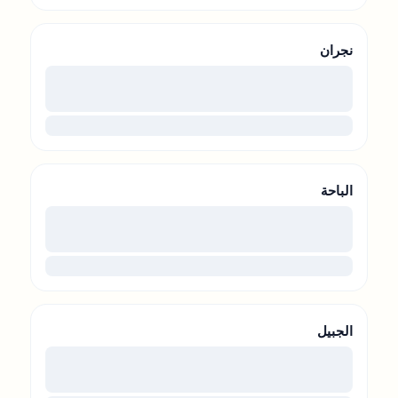
نجران
00
...
الباحة
00
...
الجبيل
00