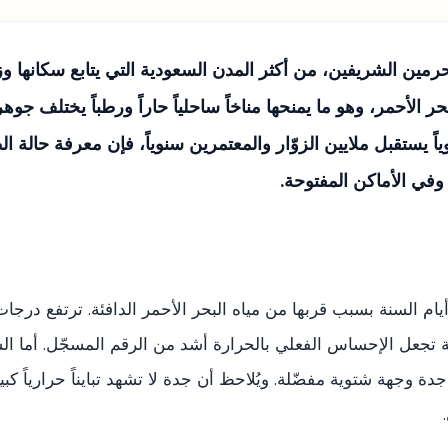
لحرمين الشريفين، من أكثر المدن السعودية التي يتابع سكانها و
الأحمر، وهو ما يمنحها مناخاً ساحلياً حاراً ورطباً يختلف جوهر
وياً يستقبل ملايين الزوّار والمعتمرين سنوياً، فإن معرفة حالة
في الأماكن المفتوحة.
 السنة بسبب قربها من مياه البحر الأحمر الدافئة. ترتفع درجات
الية تجعل الإحساس الفعلي بالحرارة أشد من الرقم المسجّل. أما الشتاء ف
ارة دون 15 درجة، مما يجعل جدة وجهة شتوية مفضّلة. ويُلاحظ أن جدة لا تشهد تباينا