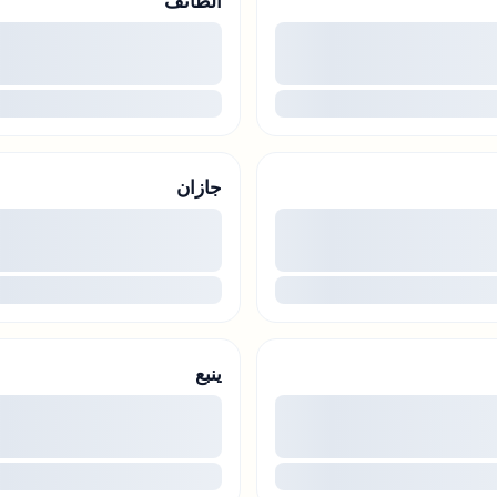
الطائف
00
...
جازان
00
...
ينبع
00
...