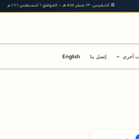
📆 الخميس، ٢٣ صفر ١٤٤٨ هـ — الموافق ٦ أغسطس ٢٠٢٦ م
ت آخرى
إتصل بنا
English