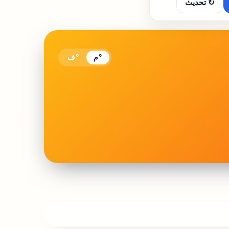
↻ تحديث
°م
°ف