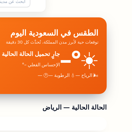
الطقس في السعودية اليوم
توقعات حية لأبرز مدن المملكة، تُحدَّث كل 30 دقيقة
–°
☀️
جارٍ تحميل الحالة الحالية
الإحساس الفعلي –°
🌬 الرياح —
💧 الرطوبة —
🕐 —
الحالة الحالية —
الرياض