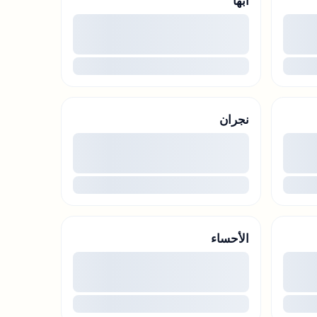
أبها
00
00
...
نجران
00
00
...
الأحساء
00
00
...