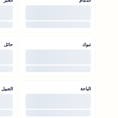
الدمام
الخبر
00
...
...
تبوك
حائل
00
...
...
الباحة
الجبيل
00
...
...