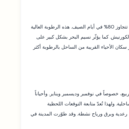
تلعب الرطوبة دوراً محورياً في طقس جدة، إذ ترتفع نسبتها بشكل ملحوظ خلال ساعات الصباح الباكر والمساء، وقد تتجاوز 80% في أيام الصيف. هذه الرطوبة العالية
كورنيش. كما يؤثّر نسيم البحر بشكل كبير على
ر سكان الأحياء القريبة من الساحل بالرطوبة أكثر
ع، خصوصاً في نوفمبر وديسمبر ويناير. وأحياناً
لية. ولهذا تُعدّ متابعة التوقعات اللحظية
رعدية وبرق ورياح نشطة. وقد طوّرت المدينة في