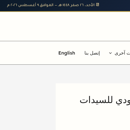
📆 الأحد، ٢٦ صفر ١٤٤٨ هـ — الموافق ٩ أغسطس ٢٠٢٦ م
ت آخرى
إتصل بنا
English
عودي للسيدات