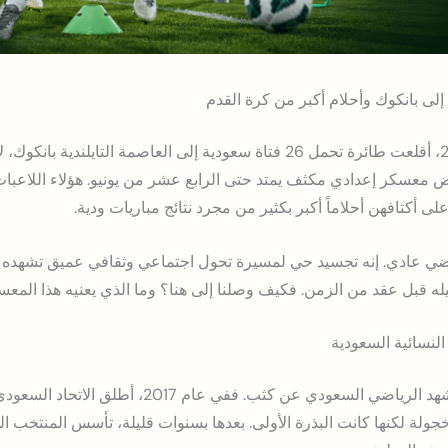
لى بانكوك وأحلام أكبر من كرة القدم
في الحادي والثلاثين من مايو 2026، أقلعت طائرة تحمل 26 فتاة سعودية إلى العاصم
معسكر إعدادي مكثف يمتد حتى الرابع عشر من يونيو. هؤلاء اللاعبات
 أكتافهن أحلاماً أكبر بكثير من مجرد نتائج مباريات ودية.
ي عادي. إنه تجسيد حي لمسيرة تحول اجتماعي وثقافي عميق تشهده الم
ه قبل عقد من الزمن. فكيف وصلنا إلى هنا؟ وما الذي يعنيه هذا المعسك
لنسائية السعودية
لم يكن الأمر مفاجئاً لمن يتابع المشهد الرياضي السعودي عن
ولة لكنها كانت البذرة الأولى. بعدها بسنوات قليلة، تأسس المنتخب ا