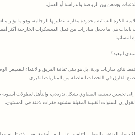
اعبات يجمعن بين الرياضة والدراسة أو العمل.
امية للكرة النسائية محدودة مقارنة بنظيرتها الرجالية، وهو ما يؤثر م
بالذات هي ما يجعل مبادرات من قبيل المعسكرات الخارجية أكثر أهمية؛ ل
 النسائية.
مدى البعيد؟
ط نتائج مباريات ودية، بل هو يبني ثقافة الفريق والانتماء للقميص الو
صنع الفارق في اللحظات الفاصلة من المباريات الكبرى.
إلى تحسين تصنيفه الفيفاوي بشكل تدريجي، والتأهل لبطولات آسيوية 
القول إن السنوات القليلة المقبلة ستشهد قفزات لافتة في المستوى.
لةً شعار المنتخب الوطني لتنافس على أرض أجنبية، فهي لا تمثل نفسها 