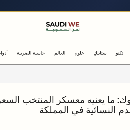
تكنو
ستايلكِ
علوم
العالم
حاسبة الضريبة
أدوا
نكوك: ما يعنيه معسكر المنتخب الس
م النسائية في المملكة