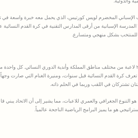
ة والدولية.
ب الإسباني المخضرم لويس كورتيس، الذي يحمل معه خبرة واسعة في تطوي
ّ المدرسة الإسبانية من أرقى المدارس التقنية في كرة القدم النسائية ع
للمنتخب بشكل منهجي ومتسارع.
استدعى كورتيس لهذا المعسكر ٢٦ لاعبة من مختلف مناطق المملكة وأندية الدوري النسائي. كل
 تعرف كرة القدم النسائية قبل سنوات، ومنيرة الغنام التي صارت وجهاً 
ان تشتركان في اللقب وربما في الحلم ذاته.
 هو التنوع الجغرافي والعمري للاعبات، مما يشير إلى أن الاتحاد يبني 
تراتيجي هو ما يميز البرامج الرياضية الناجحة عالمياً.