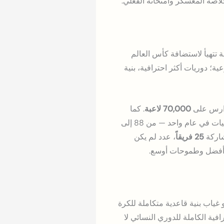
خلاصة المعسكر وامتحانه الفعلي.
 بمعزل عن السياق الأوسع. فالمملكة العربية السعودية في عام 2026 هي دولة تتهيأ لاستضافة كأس العالم
ية؛ دوريات أكثر احترافية، بنية
مدارس على
70,000 لاعبة
. كما
منذ عام 2021. وتضاعفت الأندية الخاصة والأكاديميات في عام واحد — من 88 إلى
25 فريقاً
، عدد لم يكن
ت أفضل وطموحات أوسع.
 غياب بنية قاعدية متكاملة للكرة
فية الكاملة للدوري النسائي لا