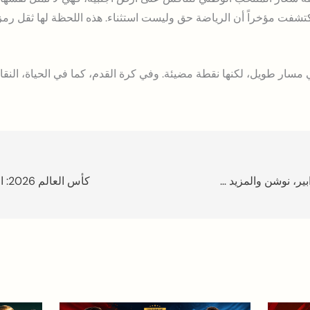
كتشفت مؤخراً أن الرياضة حق وليست استثناء. هذه اللحظة لها ثقل رمزي 
2026 هو نقطة في مسار طويل، لكنها نقطة مضيئة. وفي كرة القدم، كما في الحياة، 
ربط Claude بخدمات أخرى: كانفا، زابير، نوشن والمزيد – الدليل الشامل 2026