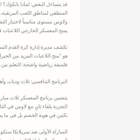
قد يتساءل البعض: لماذا بانكوك؟ الإج
المنطقي لمناطق اللعب المرتقبة، مم
ولاوس مستوى مناسباً لاختبار التشك
يمنح المعسكر الخارجي اللاعبات فرص
تكشف مديرة إدارة كرة القدم النس
هو “منح اللاعبات المزيد من الخبرا
فلسفة رياضية واضحة: التعلم من ا
البرنامج التنافسي: ثلاث وديات وأه
يتضمن برنامج المعسكر ثلاث مباري
التجربة بلقاء ثانٍ مع لاوس في الث
تكمن في هوية الخصم بل في ما يم
المباراة الأولى ضد سريلانكا ستكون