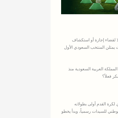
ة التايلندية بانكوك، لا لقضاء إجازة أو استكشاف
 يمثلن المنتخب السعودي الأول
ملكة العربية السعودية منذ
ر فعلاً؟
 كثب. ففي عام 2017، أطلق الاتحاد السعودي لكرة القدم أولى بطولاته
لوطني للسيدات رسمياً، وبدأ يخطو