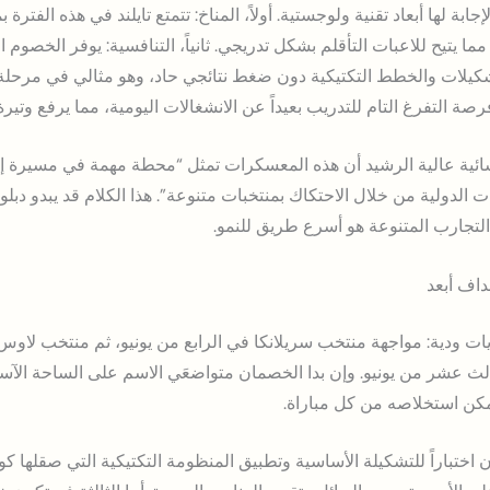
ابة لها أبعاد تقنية ولوجستية. أولاً، المناخ: تتمتع تايلند في هذه الفترة 
ا يتيح للاعبات التأقلم بشكل تدريجي. ثانياً، التنافسية: يوفر الخصوم ا
يلات والخطط التكتيكية دون ضغط نتائجي حاد، وهو مثالي في مرحلة البناء
ة التفرغ التام للتدريب بعيداً عن الانشغالات اليومية، مما يرفع وتيرة
ائية عالية الرشيد أن هذه المعسكرات تمثل “محطة مهمة في مسيرة إع
ت الدولية من خلال الاحتكاك بمنتخبات متنوعة”. هذا الكلام قد يبدو دب
لتجارب المتنوعة هو أسرع طريق للنمو.
داف أبعد
ات ودية: مواجهة منتخب سريلانكا في الرابع من يونيو، ثم منتخب لاوس
الث عشر من يونيو. وإن بدا الخصمان متواضعَي الاسم على الساحة الآسيوي
كن استخلاصه من كل مباراة.
 اختباراً للتشكيلة الأساسية وتطبيق المنظومة التكتيكية التي صقلها كو