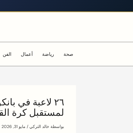
خطي
لى
لمحتوى
صحة
رياضة
أعمال
الفن
٢٦ لاعبة في با
لمستقبل كرة القد
بواسطة
خالد التركي
/
مايو 31, 2026