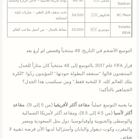
ميامي 🇺🇸
64,767
بوابة أمريكا اللاتينية – الأكثر حرارة وحماساً
Stadium
تحت سقف قابل للطي – مباريات ليلية
BC Place
فانكوفر 🇨🇦
54,500
استثنائية
Estadio
مونتيري 🇲🇽
53,500
محاط بالجبال – من أجمل ملاعب العالم
BBVA
التوسع الأضخم في التاريخ: 48 منتخباً وقصص لم تُروَ بعد
قرار FIFA عام 2017 بالتوسع إلى 48 منتخباً كان مثاراً للجدل.
المنتقدون قالوا: “ستفقد البطولة جودتها.” المؤيدون ردّوا: “الكرة
ملك للعالم كله، لا للنخبة فقط.” ومن سيكسب هذا الجدل؟
الجماهير بالتأكيد!
ما يعنيه التوسع عملياً:
مقاعد أكثر لأفريقيا
(من 5 إلى 9)،
مقاعد
أكثر لآسيا
(من 4.5 إلى 8.5)، ومقاعد أكثر لأمريكا الشمالية
والوسطى والجنوبية وأوقيانوسيا. دول مثل السعودية ومصر
والمغرب وكوت ديفوار واليابان وأستراليا لديها الآن فرصة ذهبية لا
تعوّض.