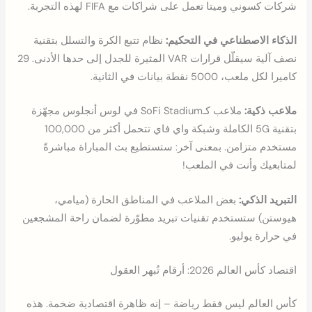
شركات كسوني وميتا تعمل على شراكات مع FIFA لهذه التجربة.
الذكاء الاصطناعي في التحكيم:
نظام تتبع الكرة والتسلل بتقنية
نصف آلية سيقلّل قرارات VAR المثيرة للجدل إلى حدها الأدنى. 29
كاميرا لكل ملعب، 5000 نقطة بيانات في الثانية.
ملاعب ذكية:
ملاعب كـSoFi Stadium في لوس أنجلوس مجهّزة
بتقنية 5G الكاملة وشبكة واي فاي تتحمل أكثر من 100,000
مستخدم متزامن. بمعنى آخر: ستستطيع بث المباراة مباشرةً
لمتابعيك وأنت في الملعب!
التبريد الذكي:
بعض الملاعب في المناطق الحارة (ميامي،
هيوستن) ستستخدم تقنيات تبريد مطوّرة لضمان راحة المشجعين
في حرارة يوليو.
اقتصاد كأس العالم 2026: أرقام تُبهر العقول
كأس العالم ليس فقط رياضة – إنه ظاهرة اقتصادية ضخمة. هذه