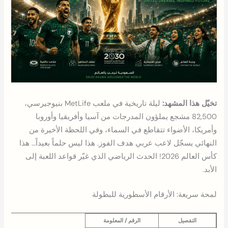
تخيّل هذا المشهد:
ليلة تاريخية في ملعب MetLife بنيوجيرسي،
82,500 مشجع يملؤون المدرجات من آسيا وأفريقيا وأوروبا
وأمريكا، الأضواء تتقاطع في السماء، وفي اللحظة الأخيرة من
النهائي يسجّل لاعب عربي هدف الفوز. هذا ليس حلماً بعيداً… هذا
كأس العالم 2026! الحدث الرياضي الذي غيّر قواعد اللعبة إلى
الأبد.
لمحة سريعة: الأرقام الأسطورية للبطولة
التفصيل
الرقم / المعلومة