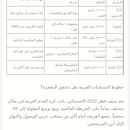
البرازيل
للانتقام
إندريك
🇦🇷
⭐⭐⭐⭐ حاملة
روح الفريق والمعنويات
غياب ميسي أو تراجع جيله
الأرجنتين
اللقب
بيلينغهام + سالاه (إن
󠁧󠁢󠁥󠁮󠁧󠁿 إنجلترا
⭐⭐⭐½ جيل يحلم
اللعنة التاريخية منذ 1966!
ظل)
⭐⭐⭐½ تيكي-تاكا
جيل يامال + بيدري +
🇪🇸 إسبانيا
تنظيم المنافسة الداخلية
جديد
غافي
🇲🇦
⭐⭐⭐ مفاجأة
قلة التجربة في المراحل
الدفاع الصخري + حكيمي
المغرب
البطولة؟
الحاسمة
التنظيم والانضباط
🇩🇪 ألمانيا
⭐⭐⭐ إعادة البناء
لم يجد بعد قائداً كارزمياً
الكلاسيكي
حظوظ المنتخبات العربية: هل تتحقق المعجزة؟
بعد صيف قطر 2022 الاستثنائي، باتت كرة القدم العربية في مكان
مختلف تماماً على الخريطة العالمية. ومع توسع البطولة إلى 48
منتخباً، تتسع الفرصة أمام أكثر من منتخب عربي للوصول والإبهار.
إليك أبرز المرشحين: