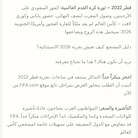
قطر 2022 – ثورة كرة القدم العالمية:
الفوز السعودي على
الأرجنتين، وصول المغرب لنصف النهائي، حضور ياباني وكوري
لافت – كأس العالم لم يعد ملكاً للقارة العجوز وأمريكا الجنوبية.
2026 سيحمل هذه الروح ويضاعفها.
دليل المشجع: كيف تعيش تجربة 2026 الاستثنائية؟
تريد أن تكون هناك؟ هذا ما تحتاج معرفته:
احجز مبكراً جداً:
التذاكر ستنفد في ساعات. تجربة قطر 2022
أثبتت أن الطلب يتجاوز العرض بمراحل. تابع موقع FIFA.com من
الآن.
التأشيرة والسفر:
المواطنون العرب يحتاجون عادةً تأشيرة
للولايات المتحدة وكندا والمكسيك. ابدأ الإجراءات مبكراً جداً. FIFA
قد تتفاوض مع الدول المضيفة على تسهيلات خاصة لمشجعي كأس
العالم.