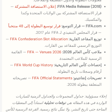
معلومات البطولة والدول المضيفة والملاعب.
FIFA Media Release (2018):
إعلان الاستضافة المشتركة
—
قرار الاستضافة المشتركة بين الولايات المتحدة وكندا
والمكسيك.
FIFA.com — قرار التوسع:
قرار توسيع البطولة إلى 48 منتخباً
— قرار المجلس التنفيذي لـ FIFA عام 2017.
توزيع المقاعد القارية:
FIFA Confederation Slot Allocation
—
التوزيع الرسمي للمقاعد بين القارات.
ملاعب كأس العالم 2026:
FIFA — Venues 2026
— القائمة
الرسمية للملاعب المعتمدة.
إحصاءات كأس العالم التاريخية:
FIFA World Cup History
—
أرقام وسجلات تاريخ البطولة.
تصريحات إنفانتينو:
FIFA Official Statements
— تصريحاته
المتعلقة ببطولة 2026.
إخلاء مسؤولية: جداول المجموعات والجداول الزمنية للمباريات
الواردة في هذه المقالة هي
توقعات تحليلية
استناداً إلى المعطيات
المتاحة حتى تاريخ النشر، ولا تمثّل نتائج رسمية. القرعة الرسمية لكأس