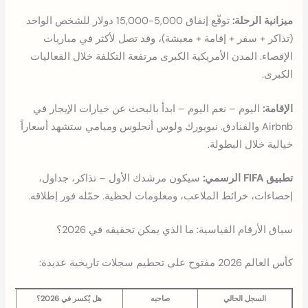
ميزانية الرحلة:
توقّع إنفاق 5,000-15,000 دولار للشخص الواحد
(تذاكر + سفر + إقامة + معيشة)، وقد تصل لأكثر في مباريات
الإقصاء. المدن الأمريكية الكبرى مرتفعة التكلفة خلال الفعاليات
الكبرى.
الإقامة:
اليوم – نعم اليوم – ابدأ بالبحث عن خيارات الإيجار في
Airbnb والفنادق. نيويورك ولوس أنجلوس وميامي ستشهد أسعاراً
خيالية خلال البطولة.
تطبيق FIFA الرسمي:
سيكون مرشدك الأول – تذاكر، جداول،
إحصاءات، خرائط الملاعب، ومعلومات لحظية. حمّله فور إطلاقه.
سباق الأرقام القياسية: ما الذي يمكن تحقيقه في 2026؟
كأس العالم 2026 مفتوح على تحطيم سجلات تاريخية عديدة:
السجل الحالي
صاحبه
هل يُكسر في 2026؟