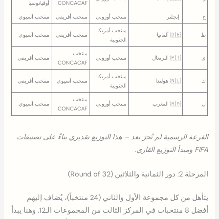
CONCACAF
أوقيانوسيا
ح
󠁧󠁢󠁥󠁮󠁧󠁿 إنجلترا
منتخب أوروبي
منتخب أفريقي
منتخب آسيوي
منتخب أمريكا
ط
🇩🇪 ألمانيا
منتخب أفريقي
منتخب آسيوي
الجنوبية
منتخب
ي
🇵🇹 البرتغال
منتخب أوروبي
منتخب أفريقي
CONCACAF
منتخب أمريكا
ك
🇳🇱 هولندا
منتخب آسيوي
منتخب أفريقي
الجنوبية
منتخب
ل
🇲🇦 المغرب
منتخب أوروبي
منتخب آسيوي
CONCACAF
القرعة الرسمية لم تُجرَ بعد – هذا التوزيع تقديري بناءً على تصنيفات
FIFA ومبدأ التوزيع القاري.
المرحلة 2: دور الثمانية والثلاثين (Round of 32)
يتأهل من كل مجموعة الأول والثاني (24 منتخباً)، يُضاف إليهم
أفضل 8 منتخبات في المركز الثالث من المجموعات الـ12. وهنا يبدأ