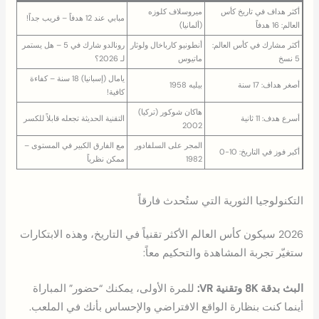
أكثر هداف في تاريخ كأس
ميروسلاف كلوزه
مبابي عند 12 هدفاً – قريب جداً!
العالم: 16 هدفاً
(ألمانيا)
أكثر مشارك في كأس العالم:
أنطونيو كارباخال ولوثار
رونالدو شارك في 5 – هل يستمر
5 نسخ
ماتيوس
لـ 2026؟
يامال (إسبانيا) 18 سنة – كفاءة
أصغر هداف: 17 سنة
بيليه 1958
كافية!
هاكان شوكور (تركيا)
أسرع هدف: 11 ثانية
التقنية الحديثة تجعله قابلاً للكسر
2002
المجر على السلفادور
مع الفارق الكبير في المستوى –
أكبر فوز في التاريخ: 10-0
1982
ممكن نظرياً
التكنولوجيا الثورية التي ستُحدث فارقاً
2026 سيكون كأس العالم الأكثر تقنياً في التاريخ، وهذه الابتكارات
ستغيّر تجربة المشاهدة والتحكيم معاً:
البث بدقة 8K وتقنية VR:
للمرة الأولى، يمكنك “حضور” المباراة
أينما كنت بنظارة الواقع الافتراضي والإحساس بأنك في الملعب.