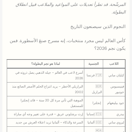
المرشّحة. قد تطرأ تعديلات على المواعيد والملاعب قبيل انطلاق
البطولة.
النجوم الذين سيصنعون التاريخ
كأس العالم ليس مجرد منتخبات، إنه مسرح صنعَ الأسطورة. فمن
يكون نجم 2026؟
اللاعب
الجنسية
لماذا هو نجم البطولة؟
أسرع لاعب في العالم – جيله الذهبي يصل ذروته في
كيليان مبابي
🇫🇷 فرنسا
2026
فينيسيوس
🇧🇷
البرازيلي الأخطر – يريد انتزاع الحلم الأصفر الضائع منذ
جونيور
البرازيل
2002
الموهبة التي تأتي مرة كل 20 سنة – قائد إنجلترا
جود بيلينغهام
󠁧󠁢󠁥󠁮󠁧󠁿 إنجلترا
للمستقبل
بيدري
🇪🇸 إسبانيا
إرث برشلوني عريق – قدرة على تغيير وجه أي مباراة
ليروي ساني
🇩🇪 ألمانيا
السرعة والذكاء – ألمانيا تريد اعتلاء العرش من جديد
🇲🇦