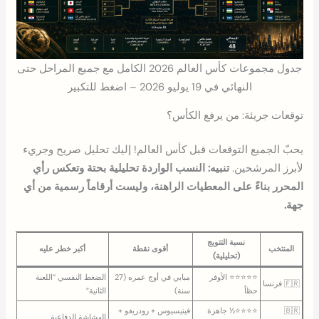
جدول مجموعات كأس العالم 2026 الكامل مع جميع المراحل حتى
النهائي في 19 يوليو 2026 – اضغط للتكبير
توقعات جريئة: من يرفع الكأس؟
يحبّ الجميع التوقعات قبل كأس العالم! إليك تحليل صريح وجريء
لأبرز المرشحين.
تنبيه: النسب الواردة تحليلية بحتة وتعكس رأي
المحرر بناءً على المعطيات الراهنة، وليست أرقاماً رسمية من أي
جهة.
نسبة التتويج
المنتخب
أقوى نقطة
أكبر خطر عليه
(تحليلية)
⭐⭐⭐⭐⭐ الأوفر
مبابي في أوج عمره (27
الضغط النفسي “اللعنة
🇫🇷 فرنسا
حظاً
سنة)
الثانية”
🇧🇷
⭐⭐⭐⭐½ جاهزة
فينيسيوس + رودريغو +
الهشاشة الدفاعية