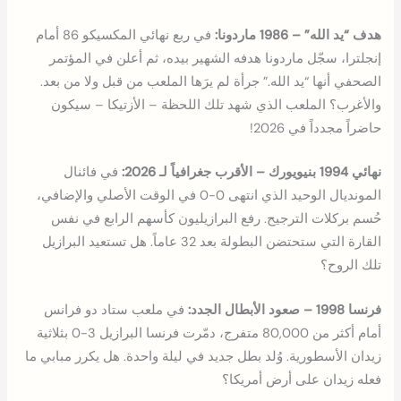
هدف “يد الله” – 1986 ماردونا:
في ربع نهائي المكسيكو 86 أمام
إنجلترا، سجّل ماردونا هدفه الشهير بيده، ثم أعلن في المؤتمر
الصحفي أنها “يد الله.” جرأة لم يرَها الملعب من قبل ولا من بعد.
والأغرب؟ الملعب الذي شهد تلك اللحظة – الأزتيكا – سيكون
حاضراً مجدداً في 2026!
نهائي 1994 بنيويورك – الأقرب جغرافياً لـ 2026:
في فائنال
المونديال الوحيد الذي انتهى 0-0 في الوقت الأصلي والإضافي،
حُسم بركلات الترجيح. رفع البرازيليون كأسهم الرابع في نفس
القارة التي ستحتضن البطولة بعد 32 عاماً. هل تستعيد البرازيل
تلك الروح؟
فرنسا 1998 – صعود الأبطال الجدد:
في ملعب ستاد دو فرانس
أمام أكثر من 80,000 متفرج، دمّرت فرنسا البرازيل 3-0 بثلاثية
زيدان الأسطورية. وُلد بطل جديد في ليلة واحدة. هل يكرر مبابي ما
فعله زيدان على أرض أمريكا؟