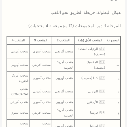
هيكل البطولة: خريطة الطريق نحو اللقب
المرحلة 1: دور المجموعات (12 مجموعة × 4 منتخبات)
المجموعة
المنتخب الأول (بيّد)
المنتخب 2
المنتخب 3
المنتخب 4
🇺🇸 الولايات المتحدة
أ
منتخب أفريقي
منتخب آسيوي
منتخب أوروبي
(مضيف)
🇲🇽 المكسيك
منتخب أمريكا
ب
منتخب أفريقي
منتخب أوروبي
(مضيف)
الجنوبية
منتخب أمريكا
ج
🇨🇦 كندا (مضيف)
منتخب أوروبي
منتخب آسيوي
الجنوبية
منتخب
د
🇧🇷 البرازيل
منتخب أفريقي
منتخب أوروبي
CONCACAF
هـ
🇦🇷 الأرجنتين
منتخب أوروبي
منتخب آسيوي
منتخب أفريقي
منتخب أمريكا
و
🇫🇷 فرنسا
منتخب أفريقي
منتخب آسيوي
الجنوبية
منتخب
منتخب
ز
🇪🇸 إسبانيا
منتخب أوروبي