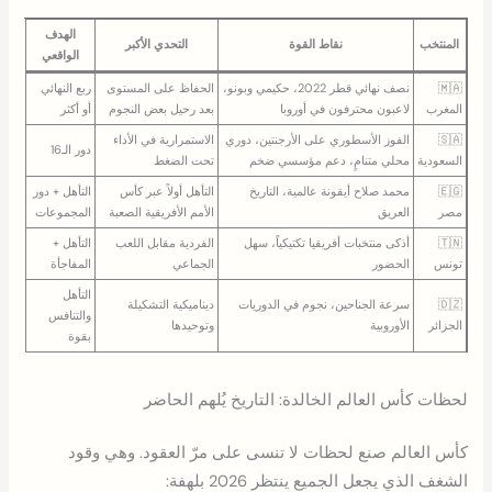
الهدف
المنتخب
نقاط القوة
التحدي الأكبر
الواقعي
🇲🇦
نصف نهائي قطر 2022، حكيمي وبونو،
الحفاظ على المستوى
ربع النهائي
المغرب
لاعبون محترفون في أوروبا
بعد رحيل بعض النجوم
أو أكثر
🇸🇦
الفوز الأسطوري على الأرجنتين، دوري
الاستمرارية في الأداء
دور الـ16
السعودية
محلي متنامٍ، دعم مؤسسي ضخم
تحت الضغط
🇪🇬
محمد صلاح أيقونة عالمية، التاريخ
التأهل أولاً عبر كأس
التأهل + دور
مصر
العريق
الأمم الأفريقية الصعبة
المجموعات
🇹🇳
أذكى منتخبات أفريقيا تكتيكياً، سهل
الفردية مقابل اللعب
التأهل +
تونس
الحضور
الجماعي
المفاجأة
التأهل
🇩🇿
سرعة الجناحين، نجوم في الدوريات
ديناميكية التشكيلة
والتنافس
الجزائر
الأوروبية
وتوحيدها
بقوة
لحظات كأس العالم الخالدة: التاريخ يُلهم الحاضر
كأس العالم صنع لحظات لا تنسى على مرّ العقود. وهي وقود
الشغف الذي يجعل الجميع ينتظر 2026 بلهفة: