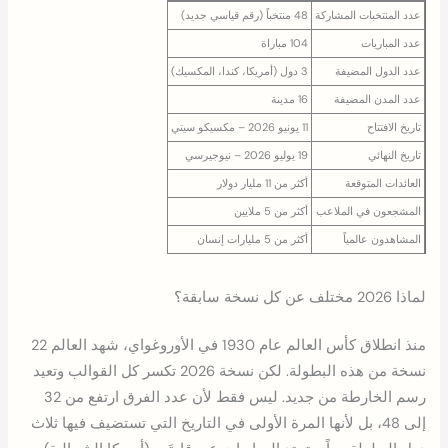
عدد المنتخبات المشاركة
48 منتخباً (رقم قياسي جديد)
عدد المباريات
104 مباراة
عدد الدول المضيفة
3 دول (أمريكا، كندا، المكسيك)
عدد المدن المضيفة
16 مدينة
تاريخ الافتتاح
11 يونيو 2026 – مكسيكو سيتي
تاريخ النهائي
19 يوليو 2026 – نيوجيرسي
العائدات المتوقعة
أكثر من 11 مليار دولار
المشجعون في الملاعب
أكثر من 5 ملايين
المشاهدون عالمياً
أكثر من 5 مليارات إنسان
لماذا 2026 مختلف عن كل نسخة سابقة؟
منذ انطلاق كأس العالم عام 1930 في الأوروغواي، شهد العالم 22
نسخة من هذه البطولة. لكن نسخة 2026 تكسر كل القوالب وتعيد
رسم الخارطة من جديد. ليس فقط لأن عدد الفرق ارتفع من 32
إلى 48، بل لأنها المرة الأولى في التاريخ التي تستضيف فيها ثلاث