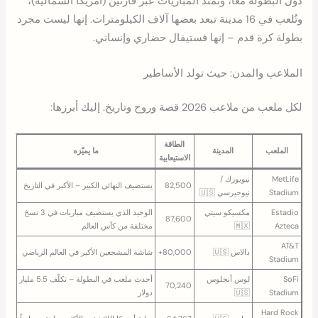
دول البطولة معاً، وتمتد المباريات عبر قارتَين (أمريكا الشمالية)،
وتُلعب في 16 مدينة تبعد بعضها آلاف الكيلومترات. إنها ليست مجرد
بطولة كرة قدم – إنها فستيفال حضاري وإنساني.
الملاعب والمدن: حيث تولد الأساطير
لكل ملعب من ملاعب 2026 قصة وروح وتاريخ. إليك أبرزها:
الطاقة
الملعب
المدينة
ما يميّزه
الاستيعابية
MetLife
نيويورك /
82,500
يستضيف النهائي الكبير – الأكبر في التاريخ
Stadium
نيوجيرسي 🇺🇸
Estadio
مكسيكو سيتي
الوحيد الذي يستضيف مباريات في 3 نسخ
87,600
Azteca
🇲🇽
مختلفة من كأس العالم
AT&T
دالاس 🇺🇸
80,000+
شاشة المشجعين الأكبر في العالم الرياضي
Stadium
SoFi
لوس أنجلوس
أحدث ملعب في البطولة – تكلّف 5.5 مليار
70,240
Stadium
🇺🇸
دولار
Hard Rock