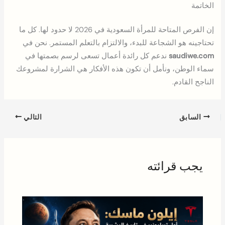
الخاتمة
إن الفرص المتاحة للمرأة السعودية في 2026 لا حدود لها. كل ما
تحتاجينه هو الشجاعة للبدء، والالتزام بالتعلم المستمر. نحن في
saudiwe.com
ندعم كل رائدة أعمال تسعى لرسم بصمتها في
سماء الوطن، ونأمل أن تكون هذه الأفكار هي الشرارة لمشروعك
الناجح القادم.
السابق
التالي
يجب قرائته