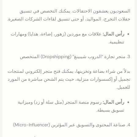
السعوديون يعشقون الاحتفالات. يمكنك التخصص في تنسيق
حفلات التخرج، المواليد، أو حتى تنسيق لقاءات الشركات الصغيرة.
رأس المال:
علاقات مع موردين (زهور، إضاءة، هدايا) ومهارات
تنظيمية.
3. متجر تجارة “الدروب شيبينغ” (Dropshipping) المتخصص
بدلاً من شراء بضاعة وتخزينها، يمكنك فتح متجر إلكتروني لمنتجات
تجميل أو إكسسوارات منزلية، حيث يتم الشحن مباشرة من المورد
للعميل.
رأس المال:
رسوم منصة المتجر (مثل سلة أو زد) وميزانية
تسويق بسيطة.
4. صناعة المحتوى والتسويق عبر المؤثرين (Micro-Influencer)