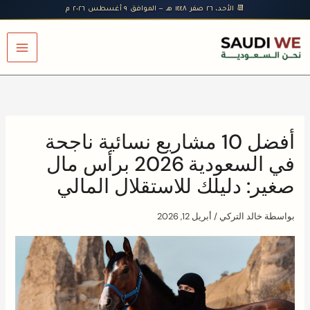
خطي
📆 الأحد، ٢٦ صفر ١٤٤٨ هـ — الموافق ٩ أغسطس ٢٠٢٦ م
لى
لمحتوى
أفضل 10 مشاريع نسائية ناجحة
في السعودية 2026 برأس مال
صغير: دليلك للاستقلال المالي
بواسطة
خالد التركي
/
أبريل 12, 2026