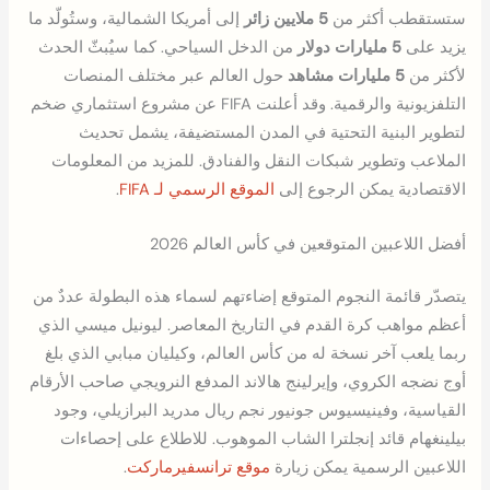
ستستقطب أكثر من
5 ملايين زائر
إلى أمريكا الشمالية، وستُولّد ما
يزيد على
5 مليارات دولار
من الدخل السياحي. كما سيُبثّ الحدث
لأكثر من
5 مليارات مشاهد
حول العالم عبر مختلف المنصات
التلفزيونية والرقمية. وقد أعلنت FIFA عن مشروع استثماري ضخم
لتطوير البنية التحتية في المدن المستضيفة، يشمل تحديث
الملاعب وتطوير شبكات النقل والفنادق. للمزيد من المعلومات
الاقتصادية يمكن الرجوع إلى
الموقع الرسمي لـ FIFA
.
أفضل اللاعبين المتوقعين في كأس العالم 2026
يتصدّر قائمة النجوم المتوقع إضاءتهم لسماء هذه البطولة عددٌ من
أعظم مواهب كرة القدم في التاريخ المعاصر. ليونيل ميسي الذي
ربما يلعب آخر نسخة له من كأس العالم، وكيليان مبابي الذي بلغ
أوج نضجه الكروي، وإيرلينج هالاند المدفع النرويجي صاحب الأرقام
القياسية، وفينيسيوس جونيور نجم ريال مدريد البرازيلي، وجود
بيلينغهام قائد إنجلترا الشاب الموهوب. للاطلاع على إحصاءات
اللاعبين الرسمية يمكن زيارة
موقع ترانسفيرماركت
.