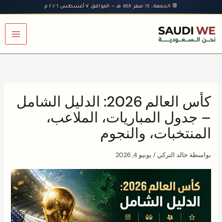
خطي
📆 الجمعة، ٢٤ صفر ١٤٤٨ هـ — الموافق ٧ أغسطس ٢٠٢٦ م
لى
لمحتوى
كأس العالم 2026: الدليل الشامل
– جدول المباريات، الملاعب،
المنتخبات، والنجوم
بواسطة
خالد التركي
/
يونيو 4, 2026