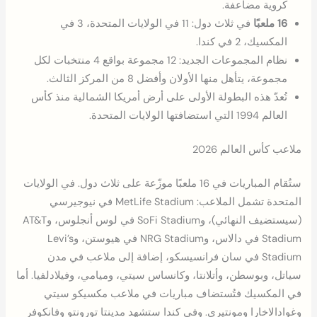
كروية مضاعفة.
16 ملعبًا
في ثلاث دول: 11 في الولايات المتحدة، 3 في
المكسيك، 2 في كندا.
نظام المجموعات الجديد: 12 مجموعة بواقع 4 منتخبات لكل
مجموعة، يتأهل منها الأولان وأفضل 8 من المركز الثالث.
تُعدّ هذه البطولة الأولى على أرض أمريكا الشمالية منذ كأس
العالم 1994 التي استضافتها الولايات المتحدة.
ملاعب كأس العالم 2026
ستُقام المباريات في 16 ملعبًا موزّعة على ثلاث دول. في الولايات
المتحدة تشمل الملاعب: MetLife Stadium في نيوجيرسي
(سيستضيف النهائي)، وSoFi Stadium في لوس أنجلوس، وAT&T
Stadium في دالاس، وNRG Stadium في هيوستن، وLevi’s
Stadium في سان فرانسيسكو، إضافة إلى ملاعب في مدن
سياتل، وبوسطن، وأتلانتا، وكانساس سيتي، وميامي، وفيلادلفيا. أما
في المكسيك فتُستضاف مباريات في ملاعب مكسيكو سيتي
وغوادالاخارا ومونتيري. وفي كندا ستشهد مدينتا تورونتو وفانكوفر