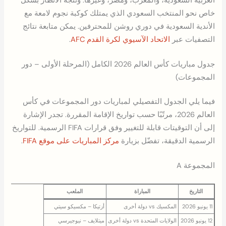
العربية السعودية، والمغرب، ومصر، وغيرها. وتتجه الأنظار بشكل
خاص نحو المنتخب السعودي الذي يمتلك كوكبة نجوم لامعة مع
الأندية السعودية في دوري روشن للمحترفين. يمكن متابعة نتائج
التصفيات عبر
الاتحاد الآسيوي لكرة القدم AFC
.
جدول مباريات كأس العالم 2026 الكامل (المرحلة الأولى – دور
المجموعات)
فيما يلي الجدول التفصيلي لمباريات دور المجموعات في كأس
العالم 2026، مرتّبًا حسب تواريخ الإقامة المقررة. تجدر الإشارة
إلى أن التوقيتات قابلة للتغيير وفق قرارات FIFA الرسمية. للتواريخ
الرسمية الدقيقة، تفضّل بزيارة
مركز المباريات على موقع FIFA
.
المجموعة A
التاريخ
المباراة
الملعب
11 يونيو 2026
المكسيك vs دولة أخرى
أزتيكا – مكسيكو سيتي
12 يونيو 2026
الولايات المتحدة vs دولة أخرى
ميتلايف – نيوجيرسي