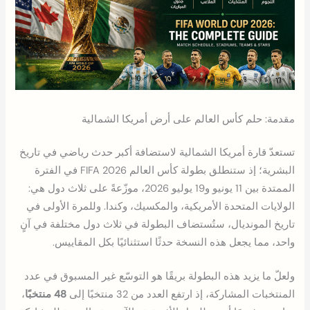
مقدمة: حلم كأس العالم على أرض أمريكا الشمالية
تستعدّ قارة أمريكا الشمالية لاستضافة أكبر حدث رياضي في تاريخ
البشرية؛ إذ ستنطلق بطولة كأس العالم FIFA 2026 في الفترة
الممتدة بين 11 يونيو و19 يوليو 2026، موزّعةً على ثلاث دول هي:
الولايات المتحدة الأمريكية، والمكسيك، وكندا. وللمرة الأولى في
تاريخ المونديال، ستُستضاف البطولة في ثلاث دول مختلفة في آنٍ
واحد، مما يجعل هذه النسخة حدثًا استثنائيًا بكل المقاييس.
ولعلّ ما يزيد هذه البطولة بريقًا هو التوسّع غير المسبوق في عدد
المنتخبات المشاركة، إذ ارتفع العدد من 32 منتخبًا إلى
48 منتخبًا
،