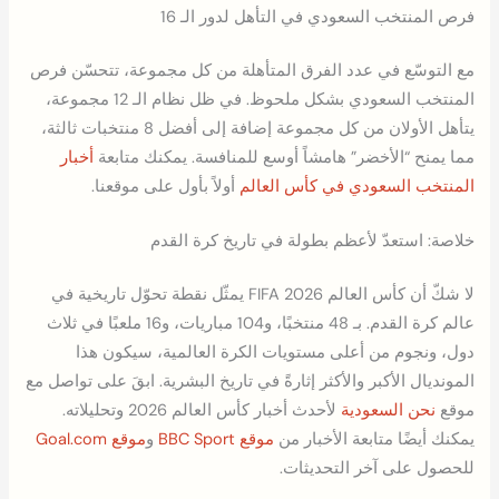
فرص المنتخب السعودي في التأهل لدور الـ 16
مع التوسّع في عدد الفرق المتأهلة من كل مجموعة، تتحسّن فرص
المنتخب السعودي بشكل ملحوظ. في ظل نظام الـ 12 مجموعة،
يتأهل الأولان من كل مجموعة إضافة إلى أفضل 8 منتخبات ثالثة،
مما يمنح “الأخضر” هامشاً أوسع للمنافسة. يمكنك متابعة
أخبار
المنتخب السعودي في كأس العالم
أولاً بأول على موقعنا.
خلاصة: استعدّ لأعظم بطولة في تاريخ كرة القدم
لا شكّ أن كأس العالم FIFA 2026 يمثّل نقطة تحوّل تاريخية في
عالم كرة القدم. بـ 48 منتخبًا، و104 مباريات، و16 ملعبًا في ثلاث
دول، ونجوم من أعلى مستويات الكرة العالمية، سيكون هذا
المونديال الأكبر والأكثر إثارةً في تاريخ البشرية. ابقَ على تواصل مع
موقع
نحن السعودية
لأحدث أخبار كأس العالم 2026 وتحليلاته.
يمكنك أيضًا متابعة الأخبار من
موقع BBC Sport
و
موقع Goal.com
للحصول على آخر التحديثات.