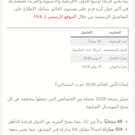
بما يعني فرصًا أوسع للدول الأفريقية والآسيوية والعربية للمشاركة
في أكبر حفل كرة قدم على مستوى العالم. يمكنك الاطلاع على
التفاصيل الرسمية من خلال
الموقع الرسمي لـ FIFA
.
المعلومة
التفاصيل
عدد المنتخبات
48 منتخباً
الدول المستضيفة
أمريكا، كندا، المكسيك
مباراة الافتتاح
11 يونيو 2026
مباراة النهائي
19 يوليو 2026
لماذا كأس العالم 2026 حدث استثنائي؟
تتميّز نسخة 2026 بجملة من الخصائص التي تجعلها مختلفة عن كل
نسخ المونديال السابقة:
48 منتخبًا
بدلاً من 32، مما يمنح المزيد من الدول فرصة التأهل.
104 مباراة
إجمالاً مقابل 64 مباراة في السابق، مما يعني متعة