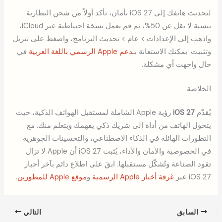
لتحديث هاتفك إلى iOS 27 بأمان، تأكد أولاً من شحن البطارية
بنسبة لا تقل عن 50%، ثم قم بعمل نسخة احتياطية عبر iCloud،
واذهب إلى الإعدادات > عام > تحديث البرنامج، واضغط على تنزيل
وتثبيت. يمكنك الاستعانة بـ
دعم Apple الرسمي باللغة العربية
في
حال واجهت أي مشكلة.
الخلاصة
يُقدّم
iOS 27
رؤية Apple الشاملة لمستقبل الهواتف الذكية، حيث
يتحول الهاتف من أداة إلى شريك ذكي يفهمك ويتعلم منك. مع
التطورات الهائلة في الذكاء الاصطناعي، والتحسينات الجوهرية
في الخصوصية والأمان والأداء، يُثبت iOS 27 أن Apple لا تزال
تقود الصناعة وتُشكّل مستقبلها. ابقَ على اطلاع دائم بآخر أخبار
iOS 27 عبر
غرفة أخبار Apple الرسمية
و
موقع Apple للمطورين
.
السابق
التالي