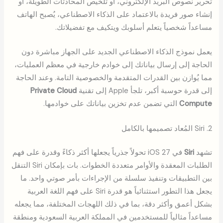
تحرير نصوص البريد الإلكتروني، أو تلخيص المحادثات الطويلة، أو
إنشاء صور فريدة بالاعتماد على الذكاء الاصطناعي، يُصبح الهاتف
مساعداً شخصياً يتعلم أسلوبك ويتكيف مع تفضيلاتك.
يعمل نموذج الذكاء الاصطناعي الجديد على الجهاز مباشرة دون
الحاجة إلى إرسال بياناتك إلى خوادم خارجية في معظم العمليات،
مما يُوازن بين القدرات المتقدمة والخصوصية التامة. وعند الحاجة
إلى قدرة حوسبة أكبر، تلجأ Apple إلى تقنية
Private Cloud
Compute
التي تضمن عدم تخزين بياناتك على خوادمها.
2. Siri المُعاد تصميمها بالكامل
تشهد
Siri
في iOS 27 تحولاً جذرياً يجعلها أكثر ذكاءً وقدرة على فهم
الطلبات المعقدة والأوامر متعددة الخطوات. بات بإمكان Siri التنقل
بين التطبيقات وتنفيذ سلسلة من الإجراءات بأمر صوتي واحد. ما
يجعل هذا التطور استثنائياً هو قدرة Siri على فهم اللغة العربية
بشكل أعمق وأكثر دقة، بما في ذلك اللهجات المختلفة، مما يجعله
مساعداً مثالياً للمستخدمين في المملكة العربية السعودية ومنطقة