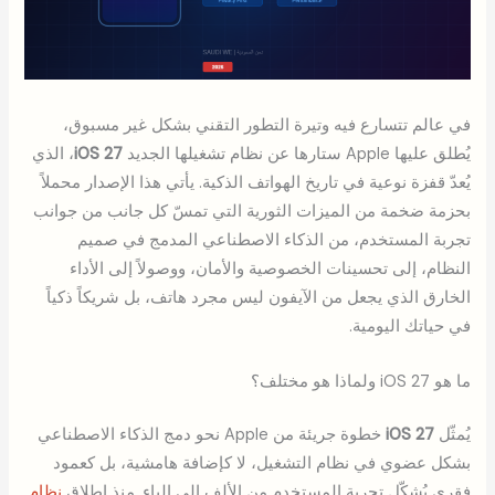
في عالم تتسارع فيه وتيرة التطور التقني بشكل غير مسبوق،
يُطلق عليها Apple ستارها عن نظام تشغيلها الجديد
iOS 27
، الذي
يُعدّ قفزة نوعية في تاريخ الهواتف الذكية. يأتي هذا الإصدار محملاً
بحزمة ضخمة من الميزات الثورية التي تمسّ كل جانب من جوانب
تجربة المستخدم، من الذكاء الاصطناعي المدمج في صميم
النظام، إلى تحسينات الخصوصية والأمان، ووصولاً إلى الأداء
الخارق الذي يجعل من الآيفون ليس مجرد هاتف، بل شريكاً ذكياً
في حياتك اليومية.
ما هو iOS 27 ولماذا هو مختلف؟
يُمثّل
iOS 27
خطوة جريئة من Apple نحو دمج الذكاء الاصطناعي
بشكل عضوي في نظام التشغيل، لا كإضافة هامشية، بل كعمود
فقري يُشكّل تجربة المستخدم من الألف إلى الياء. منذ إطلاق
نظام