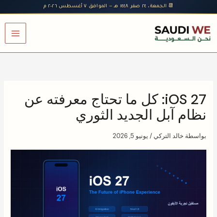
خطي
📆 الجمعة، ٢٤ صفر ١٤٤٨ هـ — الموافق ٧ أغسطس ٢٠٢٦ م
لى
لمحتوى
iOS 27: كل ما تحتاج معرفته عن
نظام آبل الجديد الثوري
بواسطة
خالد التركي
/
يونيو 5, 2026