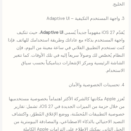
الخليج.
3. واجهة المستخدم التكيفية – Adaptive UI
يُقدّم iOS 27 مفهوماً جديداً يُسمى
Adaptive UI
، حيث تتكيف
واجهة المستخدم بذكاء مع عاداتك وطريقة استخدامك للهاتف. فإذا
كنت تستخدم التطبيق الفلاني في ساعة معينة من اليوم، فإن
النظام يُخصّص لك وصولاً سريعاً إليه في تلك الأوقات. كما تتغير
الشاشة الرئيسية ومركز الإشعارات ديناميكياً بحسب سياق
الاستخدام.
4. تحسينات الخصوصية والأمان
تُعزز Apple مكانتها كالشركة الأكثر اهتماماً بخصوصية مستخدميها
من خلال حزمة من الميزات الجديدة في iOS 27، تشمل: تقارير
خصوصية التطبيقات المُحسّنة، ووضع الإغلاق المُطوّر، واكتشاف
التصيد الاحتيالي بالذكاء الاصطناعي، والمصادقة البيومترية من
الجيل الثاني. يمكنك الاطلاع على التزامات Apple الكاملة