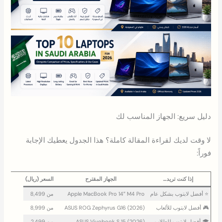
دليل سريع: الجهاز المناسب لك
لا وقت لديك لقراءة المقالة كاملة؟ هذا الجدول يعطيك الإجابة
فوراً:
إذا كنت تريد…
الجهاز المقترح
السعر (ريال)
⭐ أفضل لابتوب بشكل عام
Apple MacBook Pro 14″ M4 Pro
من 8,499
🎮 أفضل لابتوب للألعاب
ASUS ROG Zephyrus G16 (2026)
من 8,999
🎓 أفضل لابتوب للطلاب
ASUS Vivobook S 15 (2026)
من 2,499