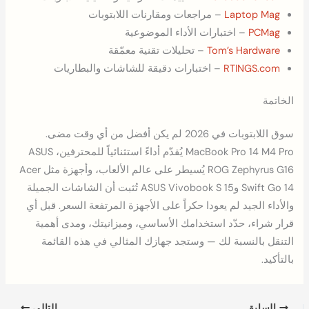
Laptop Mag
– مراجعات ومقارنات اللابتوبات
PCMag
– اختبارات الأداء الموضوعية
Tom’s Hardware
– تحليلات تقنية معمّقة
RTINGS.com
– اختبارات دقيقة للشاشات والبطاريات
الخاتمة
سوق اللابتوبات في 2026 لم يكن أفضل من أي وقت مضى.
MacBook Pro 14 M4 Pro يُقدّم أداءً استثنائياً للمحترفين، ASUS
ROG Zephyrus G16 يُسيطر على عالم الألعاب، وأجهزة مثل Acer
Swift Go 14 وASUS Vivobook S 15 تُثبت أن الشاشات الجميلة
والأداء الجيد لم يعودا حكراً على الأجهزة المرتفعة السعر. قبل أي
قرار شراء، حدّد استخدامك الأساسي، وميزانيتك، ومدى أهمية
التنقل بالنسبة لك — وستجد جهازك المثالي في هذه القائمة
بالتأكيد.
السابق
التالي