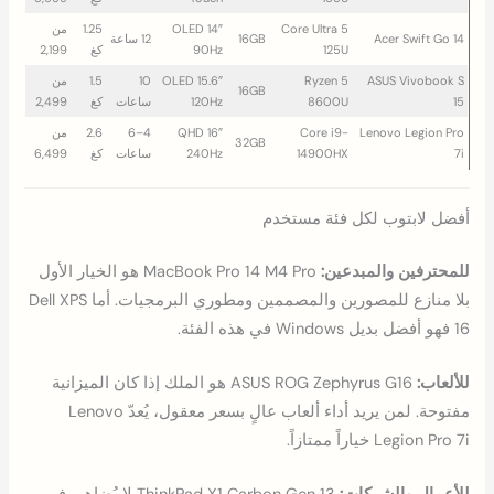
Core Ultra 5
14″ OLED
1.25
من
Acer Swift Go 14
16GB
12 ساعة
125U
90Hz
كغ
2,199
ASUS Vivobook S
Ryzen 5
15.6″ OLED
10
1.5
من
16GB
15
8600U
120Hz
ساعات
كغ
2,499
Lenovo Legion Pro
Core i9-
16″ QHD
4–6
2.6
من
32GB
7i
14900HX
240Hz
ساعات
كغ
6,499
أفضل لابتوب لكل فئة مستخدم
للمحترفين والمبدعين:
MacBook Pro 14 M4 Pro هو الخيار الأول
بلا منازع للمصورين والمصممين ومطوري البرمجيات. أما Dell XPS
16 فهو أفضل بديل Windows في هذه الفئة.
للألعاب:
ASUS ROG Zephyrus G16 هو الملك إذا كان الميزانية
مفتوحة. لمن يريد أداء ألعاب عالٍ بسعر معقول، يُعدّ Lenovo
Legion Pro 7i خياراً ممتازاً.