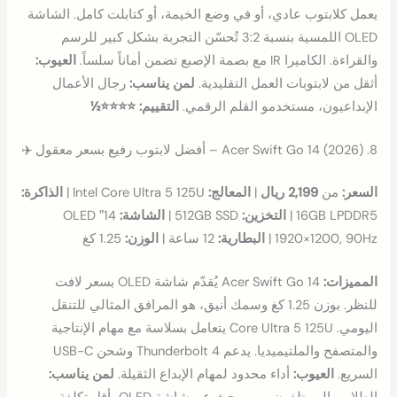
يعمل كلابتوب عادي، أو في وضع الخيمة، أو كتابلت كامل. الشاشة
OLED اللمسية بنسبة 3:2 تُحسّن التجربة بشكل كبير للرسم
والقراءة. الكاميرا IR مع بصمة الإصبع تضمن أماناً سلساً.
العيوب:
أثقل من لابتوبات العمل التقليدية.
لمن يناسب:
رجال الأعمال
الإبداعيون، مستخدمو القلم الرقمي.
التقييم: ⭐⭐⭐⭐½
8. Acer Swift Go 14 (2026) – أفضل لابتوب رفيع بسعر معقول ✈️
السعر:
من
2,199 ريال
|
المعالج:
Intel Core Ultra 5 125U |
الذاكرة:
16GB LPDDR5 |
التخزين:
512GB SSD |
الشاشة:
14″ OLED
1920×1200, 90Hz |
البطارية:
12 ساعة |
الوزن:
1.25 كغ
المميزات:
Acer Swift Go 14 يُقدّم شاشة OLED بسعر لافت
للنظر. بوزن 1.25 كغ وسمك أنيق، هو المرافق المثالي للتنقل
اليومي. Core Ultra 5 125U يتعامل بسلاسة مع مهام الإنتاجية
والمتصفح والملتيميديا. يدعم Thunderbolt 4 وشحن USB-C
السريع.
العيوب:
أداء محدود لمهام الإبداع الثقيلة.
لمن يناسب: