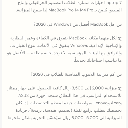
Laptop 7 خيارات ممتازة. لطلاب التصميم الجرافيكي وإنتاج
الفيديو، يُنصح بـ MacBook Pro 14 M4 Pro إذا سمح الميزانية.
س: هل MacBook أفضل من Windows في 2026؟
ج:
لكل منهما مكانه. MacBook يتفوق في الكفاءة وعمر البطارية
والإنتاجية الإبداعية. Windows يتفوق في الألعاب، تنوع الخيارات،
والتوافق مع البيئات المؤسسية. لا توجد إجابة مطلقة — الأفضل هو
ما يناسب احتياجاتك تحديداً.
س: كم ميزانية اللابتوب المناسبة للطلاب في 2026؟
ج:
ميزانية 2,000 إلى 3,500 ريال كافية للحصول على جهاز ممتاز
للاستخدام الدراسي. في هذا النطاق ستجد أجهزة من ASUS
وAcer وLenovo بمواصفات جيدة لمعظم التخصصات. إذا كان
تخصصك يتطلب برامج ثقيلة (تصميم، هندسة، برمجة)، فزيادة
الميزانية إلى 5,000–6,000 ريال سيُحسّن التجربة بشكل ملحوظ.