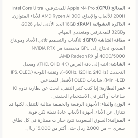
المعالج (CPU):
Apple M4 Pro للمحترفين، Intel Core Ultra
200H للألعاب والإبداع، AMD Ryzen AI 300 للأداء المتوازن.
الذاكرة العشوائية (RAM):
16GB الحد الأدنى لعام 2026،
و32GB للمحترفين ومتعددي المهام.
بطاقة الشاشة (GPU):
للألعاب والتصميم ثلاثي الأبعاد ومونتاج
الفيديو، تحتاج إلى GPU مخصصة من NVIDIA RTX
4000/5000 أو AMD Radeon RX.
الشاشة:
انتبه إلى دقة العرض (FHD, QHD, 4K)، ومعدل
التحديث (60Hz, 120Hz, 240Hz+)، وتقنية اللوحة (IPS, OLED,
Mini-LED). شاشات OLED الأفضل للمبدعين.
عمر البطارية:
إذا كنت كثير التنقل، ابحث عن بطارية تدوم 10
ساعات أو أكثر في الاستخدام الحقيقي.
الوزن والبناء:
الأجهزة الرفيعة والخفيفة مثالية للتنقل، لكنها قد
تتنازل عن الأداء. أجهزة الألعاب عادةً ثقيلة لكن قوية.
الميزانية:
السوق السعودية تتيح خيارات ممتازة في كل نطاق
سعري — من 2,000 ريال حتى أكثر من 15,000 ريال.