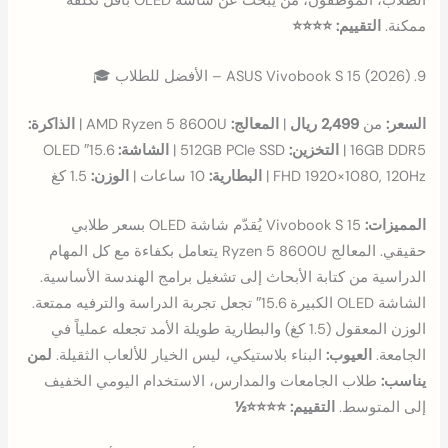
الطلاب، الموظفون، من يبحث عن شاشة OLED بأقل تكلفة
ممكنة.
التقييم: ⭐⭐⭐⭐
9. ASUS Vivobook S 15 (2026) – الأفضل للطلاب 🎓
السعر:
من
2,499 ريال
|
المعالج:
AMD Ryzen 5 8600U |
الذاكرة:
16GB DDR5 |
التخزين:
512GB PCIe SSD |
الشاشة:
15.6″ OLED
FHD 1920×1080, 120Hz |
البطارية:
10 ساعات |
الوزن:
1.5 كغ
المميزات:
Vivobook S 15 يُقدّم شاشة OLED بسعر طلابي
حقيقي. المعالج Ryzen 5 8600U يتعامل بكفاءة مع كل المهام
الدراسية من كتابة الأبحاث إلى تشغيل برامج الهندسة الأساسية.
الشاشة OLED الكبيرة 15.6″ تجعل تجربة الدراسة والترفيه ممتعة.
الوزن المعقول (1.5 كغ) والبطارية طويلة الأمد تجعله عملياً في
الجامعة.
العيوب:
البناء بلاستيكي، ليس الخيار للألعاب الثقيلة.
لمن
يناسب:
طلاب الجامعات والمدارس، الاستخدام اليومي الخفيف
إلى المتوسط.
التقييم: ⭐⭐⭐⭐½