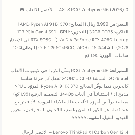
3. ASUS ROG Zephyrus G16 (2026) – الأفضل للألعاب 🎮
السعر:
من
8,999 ريال
|
المعالج:
AMD Ryzen AI 9 HX 370 |
الذاكرة:
32GB DDR5 |
التخزين:
1TB PCIe Gen 4 SSD |
GPU:
NVIDIA GeForce RTX 4090 Laptop (أو RTX 5080 في الإصدار
2026) |
الشاشة:
16″ OLED 2560×1600, 240Hz |
البطارية:
10
ساعات |
الوزن:
1.95 كغ
المميزات:
ROG Zephyrus G16 يمثّل الذروة في لابتوبات الألعاب
لعام 2026. الشاشة OLED بـ 240Hz تجعل كل حركة سلسة
كالحرير، فيما يوفّر المعالج Ryzen AI 9 HX 370 المزوّد بـ NPU
مدمج أداءً استثنائياً في ألعاب 1440p. التصميم الرفيع (1.95 كغ)
يجعله نادراً بين أجهزة الألعاب عالية الأداء.
العيوب:
الأداء يتراجع
عند فصله عن الكهرباء.
لمن يناسب:
اللاعبون المحترفون، محررو
الفيديو الثقيل.
التقييم: ⭐⭐⭐⭐⭐
4. Lenovo ThinkPad X1 Carbon Gen 13 – الأفضل لرجال