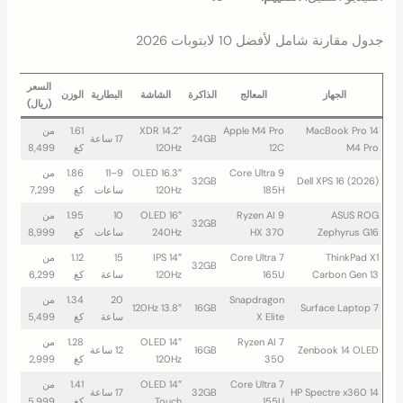
جدول مقارنة شامل لأفضل 10 لابتوبات 2026
السعر
الجهاز
المعالج
الذاكرة
الشاشة
البطارية
الوزن
(ريال)
MacBook Pro 14
Apple M4 Pro
14.2″ XDR
1.61
من
24GB
17 ساعة
M4 Pro
12C
120Hz
كغ
8,499
Core Ultra 9
16.3″ OLED
9–11
1.86
من
32GB
Dell XPS 16 (2026)
185H
120Hz
ساعات
كغ
7,299
ASUS ROG
Ryzen AI 9
16″ OLED
10
1.95
من
32GB
Zephyrus G16
HX 370
240Hz
ساعات
كغ
8,999
ThinkPad X1
Core Ultra 7
14″ IPS
15
1.12
من
32GB
Carbon Gen 13
165U
120Hz
ساعة
كغ
6,299
Snapdragon
20
1.34
من
13.8″ 120Hz
16GB
Surface Laptop 7
X Elite
ساعة
كغ
5,499
Ryzen AI 7
14″ OLED
1.28
من
Zenbook 14 OLED
16GB
12 ساعة
350
120Hz
كغ
2,999
Core Ultra 7
14″ OLED
1.41
من
HP Spectre x360 14
32GB
17 ساعة
155U
Touch
كغ
5,999