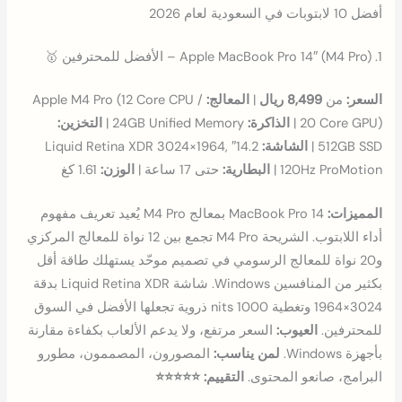
أفضل 10 لابتوبات في السعودية لعام 2026
1. Apple MacBook Pro 14″ (M4 Pro) – الأفضل للمحترفين 🥇
السعر:
من
8,499 ريال
|
المعالج:
Apple M4 Pro (12 Core CPU /
20 Core GPU) |
الذاكرة:
24GB Unified Memory |
التخزين:
512GB SSD |
الشاشة:
14.2″ Liquid Retina XDR 3024×1964,
120Hz ProMotion |
البطارية:
حتى 17 ساعة |
الوزن:
1.61 كغ
المميزات:
MacBook Pro 14 بمعالج M4 Pro يُعيد تعريف مفهوم
أداء اللابتوب. الشريحة M4 Pro تجمع بين 12 نواة للمعالج المركزي
و20 نواة للمعالج الرسومي في تصميم موحّد يستهلك طاقة أقل
بكثير من المنافسين Windows. شاشة Liquid Retina XDR بدقة
3024×1964 وتغطية 1000 nits ذروية تجعلها الأفضل في السوق
للمحترفين.
العيوب:
السعر مرتفع، ولا يدعم الألعاب بكفاءة مقارنة
بأجهزة Windows.
لمن يناسب:
المصورون، المصممون، مطورو
البرامج، صانعو المحتوى.
التقييم: ⭐⭐⭐⭐⭐