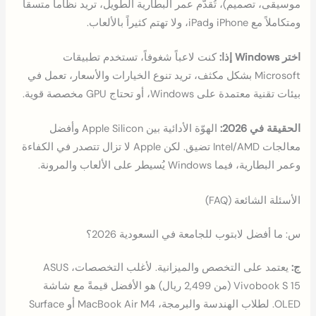
موسيقى، تصميم)، تُقدّم عمر البطارية الطويل، تريد نظاماً متسقاً
ومتكاملاً مع iPhone وiPad، ولا تهتم كثيراً بالألعاب.
اختر Windows إذا:
كنت لاعباً شغوفاً، تستخدم تطبيقات
Microsoft بشكل مكثف، تريد تنوع الخيارات والأسعار، تعمل في
بيئات تقنية معتمدة على Windows، أو تحتاج GPU مخصصة قوية.
الحقيقة في 2026:
الهوّة الأدائية بين Apple Silicon وأفضل
معالجات Intel/AMD تضيق. لكن Apple لا تزال تتصدر في الكفاءة
وعمر البطارية، فيما Windows يُسيطر على الألعاب والمرونة.
الأسئلة الشائعة (FAQ)
س: ما أفضل لابتوب للجامعة في السعودية 2026؟
ج:
يعتمد على التخصص والميزانية. لأغلب التخصصات، ASUS
Vivobook S 15 (من 2,499 ريال) هو الأفضل قيمةً مع شاشة
OLED. لطلاب الهندسة والبرمجة، MacBook Air M4 أو Surface