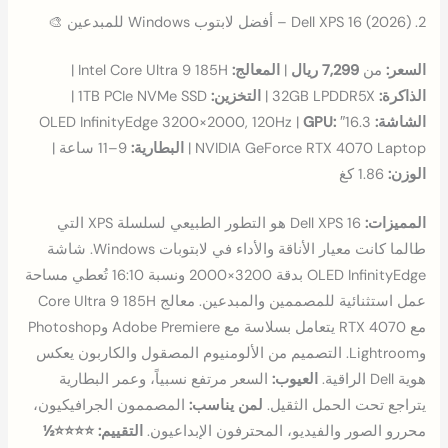
2. Dell XPS 16 (2026) – أفضل لابتوب Windows للمبدعين 🎨
السعر:
من
7,299 ريال
|
المعالج:
Intel Core Ultra 9 185H |
الذاكرة:
32GB LPDDR5X |
التخزين:
1TB PCIe NVMe SSD |
الشاشة:
16.3″ OLED InfinityEdge 3200×2000, 120Hz |
GPU:
NVIDIA GeForce RTX 4070 Laptop |
البطارية:
9–11 ساعة |
الوزن:
1.86 كغ
المميزات:
Dell XPS 16 هو التطور الطبيعي لسلسلة XPS التي
طالما كانت معيار الأناقة والأداء في لابتوبات Windows. شاشة
OLED InfinityEdge بدقة 3200×2000 ونسبة 16:10 تُعطي مساحة
عمل استثنائية للمصممين والمبدعين. معالج Core Ultra 9 185H
مع RTX 4070 يتعامل بسلاسة مع Adobe Premiere وPhotoshop
وLightroom. التصميم من الألومنيوم المصقول والكاربون يعكس
هوية Dell الراقية.
العيوب:
السعر مرتفع نسبياً، وعمر البطارية
يتراجع تحت الحمل الثقيل.
لمن يناسب:
المصممون الجرافيكيون،
محررو الصور والفيديو، المحترفون الإبداعيون.
التقييم: ⭐⭐⭐⭐½