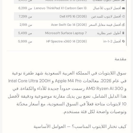
💼 أفضل لابتوب للأعمال
Lenovo ThinkPad X1 Carbon Gen 13
من 6,299
🎨 أفضل لابتوب للمبدعين
Dell XPS 16 (2026)
من 7,299
💰 أفضل قيمة مقابل السعر
Acer Swift Go 14 (2026)
من 2,199
🔋 أطول عمر بطارية
Microsoft Surface Laptop 7
من 5,499
🔄 أفضل 2-in-1
HP Spectre x360 14 (2026)
من 5,999
مقدمة
سوق اللابتوبات في المملكة العربية السعودية شهد طفرة نوعية
في عام 2026. معالجات Apple M4 Pro و Intel Core Ultra 200H
و AMD Ryzen AI 300 رسمت حدوداً جديدة للأداء والكفاءة. في
هذا الدليل الشامل، نضع بين يديك مقارنة موضوعية ودقيقة لأفضل
10 لابتوبات متاحة فعلاً في السوق السعودية، مع أسعار محدّثة
وتوصيات واضحة لكل فئة مستخدم.
كيف تختار اللابتوب المناسب؟ — العوامل الأساسية