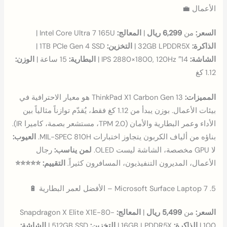
الأعمال 💼
السعر:
من
6,299 ريال
|
المعالج:
Intel Core Ultra 7 165U |
الذاكرة:
32GB LPDDR5X |
التخزين:
1TB PCIe Gen 4 SSD |
الشاشة:
14″ IPS 2880×1800, 120Hz |
البطارية:
15 ساعة |
الوزن:
1.12 كغ
المميزات:
ThinkPad X1 Carbon Gen 13 هو معيار الاحترافية في
بيئات الأعمال. بوزن يبدأ من 1.12 كغ فقط، يُقدّم توازناً مثالياً بين
الأداء وعمر البطارية والأمان (TPM 2.0، مستشعر بصمة، كاميرا IR).
بناؤه من ألياف الكربون يتجاوز اختبارات MIL-SPEC 810H.
العيوب:
لا GPU مخصصة، الشاشة ليست OLED.
لمن يناسب:
رجال
الأعمال، المديرون التنفيذيون، المسافرون كثيراً.
التقييم: ⭐⭐⭐⭐⭐
5. Microsoft Surface Laptop 7 – الأفضل لعمر البطارية 🔋
السعر:
من
5,499 ريال
|
المعالج:
Snapdragon X Elite X1E-80-
100 |
الذاكرة:
16GB LPDDR5X |
التخزين:
512GB SSD |
الشاشة: