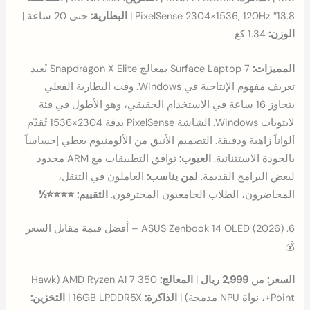
13.8″ PixelSense 2304×1536, 120Hz |
البطارية:
حتى 20 ساعة |
الوزن:
1.34 كغ
المميزات:
Surface Laptop 7 بمعالج Snapdragon X Elite يُعيد
تعريف مفهوم الإنتاجية في Windows. وقت البطارية الفعلي
يتجاوز 16 ساعة في الاستخدام الحقيقي، وهو الأطول في فئة
لابتوبات Windows. الشاشة PixelSense بدقة 2304×1536 تُقدّم
ألواناً زاهية ودقيقة. التصميم الأنيق من الألومنيوم يعطي إحساساً
بالجودة الاستثنائية.
العيوب:
توافق التطبيقات مع ARM محدود
لبعض البرامج القديمة.
لمن يناسب:
العاملون في التنقل،
المحاضرون، الطلاب الجامعيون المحترفون.
التقييم: ⭐⭐⭐⭐½
6. ASUS Zenbook 14 OLED (2026) – أفضل قيمة مقابل السعر
💰
السعر:
من
2,999 ريال
|
المعالج:
AMD Ryzen AI 7 350 (Hawk
Point+، نواة NPU مدمجة) |
الذاكرة:
16GB LPDDR5X |
التخزين: