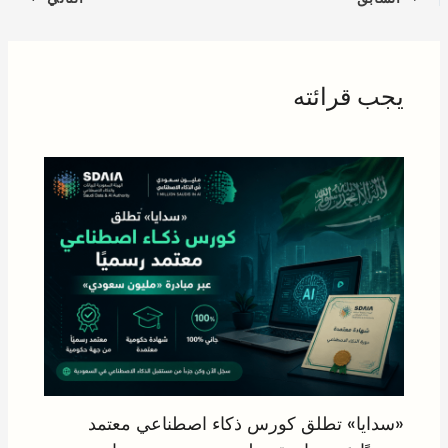
يجب قرائته
«سدايا» تطلق كورس ذكاء اصطناعي معتمد