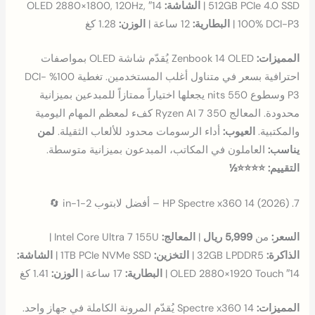
512GB PCIe 4.0 SSD |
الشاشة:
14″ OLED 2880×1800, 120Hz,
100% DCI-P3 |
البطارية:
12 ساعة |
الوزن:
1.28 كغ
المميزات:
Zenbook 14 OLED يُقدّم شاشة OLED بمواصفات
احترافية بسعر في متناول أغلب المستخدمين. تغطية 100% DCI-
P3 وسطوع 550 nits يجعلها اختياراً ممتازاً للمبدعين بميزانية
محدودة. المعالج Ryzen AI 7 350 كفء لمعظم المهام اليومية
والمكتبية.
العيوب:
أداء الرسومات محدود للألعاب الثقيلة.
لمن
يناسب:
العاملون في المكاتب، المبدعون بميزانية متوسطة.
التقييم: ⭐⭐⭐⭐½
7. HP Spectre x360 14 (2026) – أفضل لابتوب 2-in-1 🔄
السعر:
من
5,999 ريال
|
المعالج:
Intel Core Ultra 7 155U |
الذاكرة:
32GB LPDDR5 |
التخزين:
1TB PCIe NVMe SSD |
الشاشة:
14″ OLED 2880×1920 Touch |
البطارية:
17 ساعة |
الوزن:
1.41 كغ
المميزات:
Spectre x360 14 يُقدّم المرونة الكاملة في جهاز واحد.