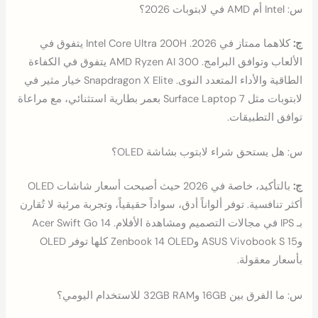
س: Intel أم AMD في لابتوبات 2026؟
ج:
كلاهما ممتاز في 2026. Intel Core Ultra 200H يتفوق في
الألعاب وتوافق البرامج. AMD Ryzen AI 300 يتفوق في الكفاءة
الطاقية والأداء المتعدد النوى. Snapdragon X Elite خيار مثير في
لابتوبات مثل Surface Laptop 7 بعمر بطارية استثنائي، مع مراعاة
توافق التطبيقات.
س: هل يستحق شراء لابتوب بشاشة OLED؟
ج:
بالتأكيد، خاصة في 2026 حيث أصبحت أسعار شاشات OLED
أكثر تنافسية. توفر ألواناً أدق، سواداً حقيقياً، وتجربة مرئية لا تُقارن
بـ IPS في مجالات التصميم ومشاهدة الأفلام. Acer Swift Go 14
وASUS Vivobook S 15 وZenbook 14 OLED كلها توفر OLED
بأسعار معقولة.
س: ما الفرق بين 16GB و32GB RAM للاستخدام اليومي؟