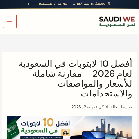
خطي
📆 الجمعة، ٢٤ صفر ١٤٤٨ هـ — الموافق ٧ أغسطس ٢٠٢٦ م
لى
لمحتوى
أفضل 10 لابتوبات في السعودية
لعام 2026 – مقارنة شاملة
للأسعار والمواصفات
والاستخدامات
بواسطة
خالد التركي
/
يونيو 12, 2026