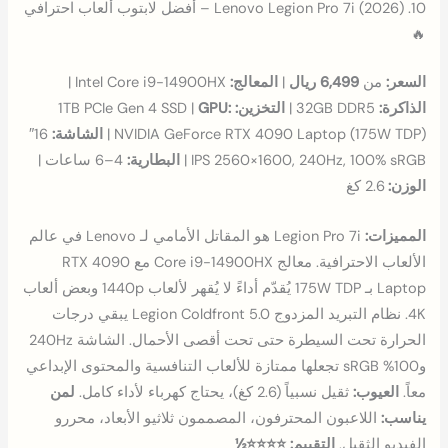
10. Lenovo Legion Pro 7i (2026) – أفضل لابتوب ألعاب احترافي
🔥
السعر:
من
6,499 ريال
|
المعالج:
Intel Core i9-14900HX |
الذاكرة:
32GB DDR5 |
التخزين:
1TB PCIe Gen 4 SSD |
GPU:
NVIDIA GeForce RTX 4090 Laptop (175W TDP) |
الشاشة:
16″
IPS 2560×1600, 240Hz, 100% sRGB |
البطارية:
4–6 ساعات |
الوزن:
2.6 كغ
المميزات:
Legion Pro 7i هو المقاتل الأمامي لـ Lenovo في عالم
الألعاب الاحترافية. معالج Core i9-14900HX مع RTX 4090
Laptop بـ 175W TDP يُقدّم أداءً لا يُقهر لألعاب 1440p وبعض ألعاب
4K. نظام التبريد المزدوج Legion Coldfront 5.0 يبقي درجات
الحرارة تحت السيطرة حتى تحت أقصى الأحمال. الشاشة 240Hz
و100% sRGB تجعلها ممتازة للألعاب التنافسية والمحتوى الإبداعي
معاً.
العيوب:
ثقيل نسبياً (2.6 كغ)، يحتاج كهرباء لأداء كامل.
لمن
يناسب:
اللاعبون المحترفون، المصممون ثلاثيو الأبعاد، محررو
الفيديو الثقيل.
التقييم: ⭐⭐⭐⭐½