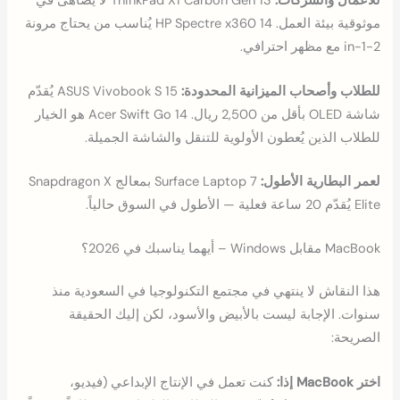
للأعمال والشركات:
ThinkPad X1 Carbon Gen 13 لا يُضاهى في
موثوقية بيئة العمل. HP Spectre x360 14 يُناسب من يحتاج مرونة
2-in-1 مع مظهر احترافي.
للطلاب وأصحاب الميزانية المحدودة:
ASUS Vivobook S 15 يُقدّم
شاشة OLED بأقل من 2,500 ريال. Acer Swift Go 14 هو الخيار
للطلاب الذين يُعطون الأولوية للتنقل والشاشة الجميلة.
لعمر البطارية الأطول:
Surface Laptop 7 بمعالج Snapdragon X
Elite يُقدّم 20 ساعة فعلية — الأطول في السوق حالياً.
MacBook مقابل Windows – أيهما يناسبك في 2026؟
هذا النقاش لا ينتهي في مجتمع التكنولوجيا في السعودية منذ
سنوات. الإجابة ليست بالأبيض والأسود، لكن إليك الحقيقة
الصريحة:
اختر MacBook إذا:
كنت تعمل في الإنتاج الإبداعي (فيديو،