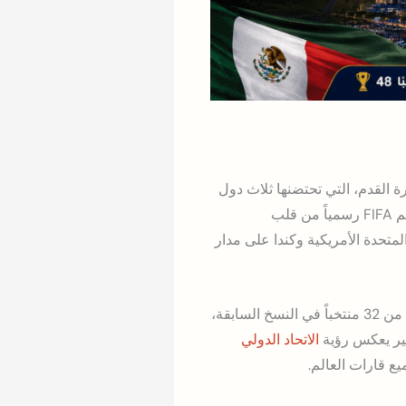
س العالم لكرة القدم، التي تحتضنها ثلاث دول
في آنٍ واحد للمرة الأولى في تاريخ هذه المسابقة العريقة. تنطلق النسخة الثالثة والعشرون من كأس العالم FIFA رسمياً من قلب
متحدة الأمريكية وكندا على مدار
تُعدّ نسخة 2026 استثنائية بكل المقاييس؛ إذ تضم لأول مرة في تاريخ كأس العالم 48 منتخباً وطنياً، بزيادة من 32 منتخباً في النسخ السابقة،
بير يعكس رؤية
الاتحاد الدولي
ع قارات العالم.