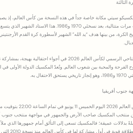
ة الثالثة
سيكو سيتي مكانة خاصة جداً في هذه النسخة من كأس العالم، إذ يصبح 
الكرة، من بينها هدف “يد الله” الشهير لأسطورة كرة القدم الأرجنتيني 
يال.
تحتضن المكسيك اليوم الحفل الافتتاحي الرسمي لكأس العالم 2026 في أجواء 
روح الفرحة والمحبة بين شعوب العالم. وتُعدّ المكسيك الدولة الأولى في
فال به.
هة جنوب أفريقيا
 بين منتخب المكسيك صاحب الأرض والجمهور في مواجهة منتخب جنوب 
اجهة محملةً بدلالات عميقة؛ فالمكسيك تسعى إلى التألق أمام جمهورها الذي م
في أول مشاركة لها في كأس العالم منذ نسخة 2010 التي استضافتها على أرضها.