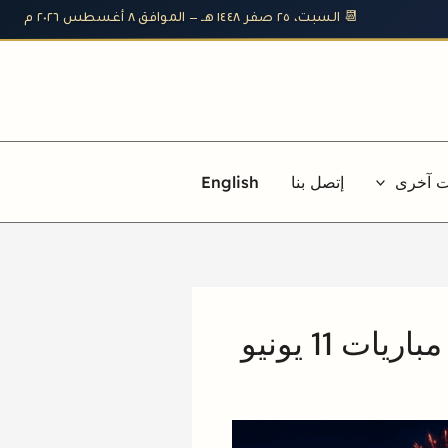
📆 السبت، ٢٥ صفر ١٤٤٨ هـ — الموافق ٨ أغسطس ٢٠٢٦ م
ت آخرى
إتصل بنا
English