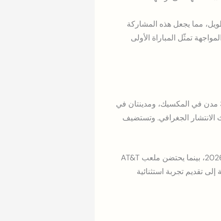
ب طويل، مما يجعل هذه المشاركة
لمواجهة تمثّل المباراة الأولى
تتوزع مباريات البطولة على 16 مدينة في ثلاث دول مستضيفة: 11 مدينة في الولايات المتحدة الأمريكية، و3 مدن في المكسيك، ومدينتان في
 في تاريخ المسابقة من حيث الانتشار الجغرافي. وتستضيف
ومن المقرر أن تستضيف ملعب ميتلايف ستاديوم في ولاية نيو جيرسي مباراة النهائي الكبير في 19 يوليو 2026، بينما يحتضن ملعب AT&T
لدول الثلاث المستضيفة إلى تقديم تجربة استثنائية