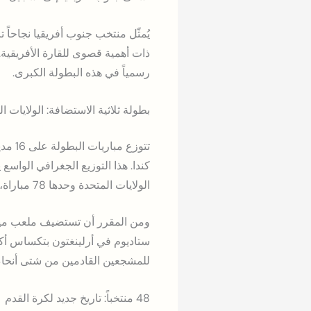
يُمثّل منتخب جنوب أفريقيا نجاحاً ت
ذات أهمية قصوى للقارة الأفريقية
رسمياً في هذه البطولة الكبرى.
بطولة ثلاثية الاستضافة: الولايات 
الولايات المتحدة وحدها 78 مباراة، بينما تستضيف كندا والمكسيك 13 مباراة لكل منهما.
للمشجعين القادمين من شتى أنحاء 
48 منتخباً: تاريخ جديد لكرة القدم