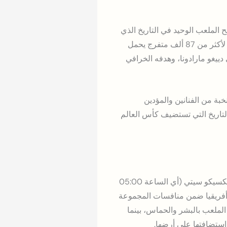
الملعب الوحيد في التاريخ الذي
يحتضن مباريات كأس العالم لثلاث مرات متتالية، بعد نسختَي 1970 و1986. هذا الاستاد الشهير الذي يتسع لأكثر من 87 ألف متفرج يحمل
دييغو مارادونا، وهدفه الخرافي
احتفالية بهيجة، بمشاركة نخبة من الفنانين والمؤدين
 التاريخ التي تستضيف كأس العالم
تُقام مباراة الافتتاح الرسمية لكأس العالم 2026 اليوم الخميس 11 يونيو في تمام الساعة 22:00 بتوقيت مكسيكو سيتي (أي الساعة 05:00
أفريقيا ضمن منافسات المجموعة
لأ الملعب بالبشر والحماس، بينما