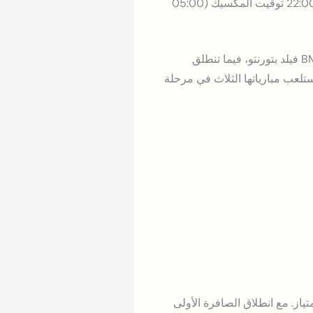
– المجموعة A – ملعب أستاديو أزتيكا، مكسيكو سيتي – الساعة 22:00 توقيت المكسيك (05:00
وابتداءً من الغد الجمعة 12 يونيو، تنطلق مباريات إضافية، إذ تستضيف كندا مباراتها الافتتاحية من ملعب BMO فيلد بتورنتو، فيما تنطلق
ولة مستضيفة ستلعب مبارياتها الثلاث في مرحلة
بامتياز. مع انطلاق الصافرة الأولى