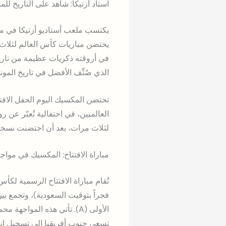
استاد أزتيكا: شاهد على التاريخ للمر
يكتسب ملعب أستاديو أزتيكا في مك
في أروقته ذكريات عظيمة من تاريخ 
الذي صُنِّف الأفضل في تاريخ الموند
العالميين، في احتفالية تُعبّر عن 
لثلاث مرات، بعد أن احتضنت نسختي 1970 و1986، وهو إنجاز تاريخي يستحق الاحت
مباراة الافتتاح: المكسيك في مواج
فجراً بتوقيت السعودية)، وتجمع
الأولى (A). تأتي هذه المو
تسعى جنوب أفريقيا إلى تسجيل انطلاقة قوية 