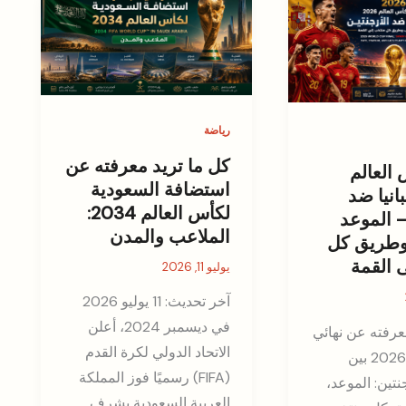
رياضة
كل ما تريد معرفته عن
 العالم
استضافة السعودية
إسبانيا ضد
لكأس العالم 2034:
– الموعد
الملاعب والمدن
وطريق كل
 القمة
يوليو 11, 2026
آخر تحديث: 11 يوليو 2026
في ديسمبر 2024، أعلن
عرفته عن نهائي
الاتحاد الدولي لكرة القدم
كأس العالم 2026 بين
(FIFA) رسميًا فوز المملكة
جنتين: الموعد،
العربية السعودية بشرف