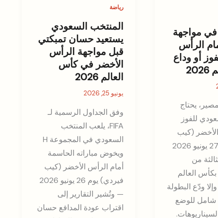
رياضة
المنتخب السعودي
في مواجهة
يستعيد حسان تمبكتي
ام الرأس
قبل مواجهة الرأس
فوز أو وداع
الأخضر في كأس
20
العالم 2026
يونيو 25, 2026
مصير، يحتاج
وفق الجداول الرسمية لـ
عودي للفوز
FIFA، يلعب المنتخب
الأخضر (كيب
السعودي في المجموعة H
فيردي) يوم 27 يونيو 2026
ويخوض مباراته الحاسمة
ثالثة من
أمام الرأس الأخضر (كيب
لمجموعة H بكأس العالم
فيردي) يوم 26 يونيو 2026
FIFA 20، وإلا ودّع البطولة
— وتُشير التقارير إلى
ل شامل للوضع
اقتراب عودة المدافع حسان
لسيناريوهات.