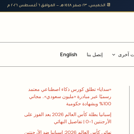
📆 الخميس، ٢٣ صفر ١٤٤٨ هـ — الموافق ٦ أغسطس ٢٠٢٦ م
ت آخرى
إتصل بنا
English
«سدايا» تطلق كورس ذكاء اصطناعي معتمد
رسميًا عبر مبادرة «مليون سعودي».. مجاني
100% وبشهادة حكومية
إسبانيا بطلة كأس العالم 2026 بعد الفوز على
الأرجنتين 1-0 | تفاصيل النهائي
نهائي كأس العالم 2026: إسبانيا ضد الأرجنتين