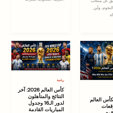
يق كل منتخب
النجوم، وأين
ة.
رياضة
كأس العالم 2026: آخر
النتائج والمتأهلون
كأس العالم
لدور الـ16 وجدول
 توقعات
المباريات القادمة
قوى