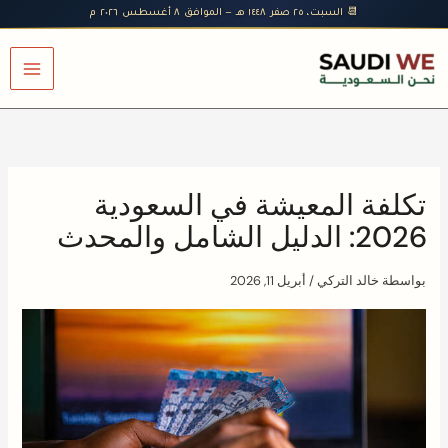
خطي
📆 السبت، ٢٥ صفر ١٤٤٨ هـ — الموافق ٨ أغسطس ٢٠٢٦ م
لى
لمحتوى
تكلفة المعيشة في السعودية
2026: الدليل الشامل والمحدث
بواسطة
خالد التركي
/
أبريل 11, 2026