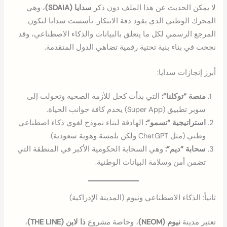
لا يمكن الحديث عن هذا الملف دون ذكر
سدايا (SDAIA)
، وهي
المحرك الوطني الذي يقود دفة الابتكار. تأسست سدايا لتكون
المرجع الرسمي لكل ما يتعلق بالبيانات والذكاء الاصطناعي، وقد
نجحت في بناء بنية تحتية رقمية تضاهي الدول المتقدمة.
أبرز إنجازات سدايا:
منصة “توكلنا”:
التي بدأت كحل للأزمة الصحية وتحولت إلى
سوبر تطبيق (Super App) يخدم كافة جوانب الحياة.
استراتيجية “نسمو”:
الهادفة لبناء نموذج لغوي ذكاء اصطناعي
وطني (مثل ChatGPT ولكن بلمسة وهوية سعودية).
سحابة “ديم”:
وهي السحابة الحكومية الأكبر في المنطقة التي
تضمن أمن وسلامة البيانات الوطنية.
ثانياً: الذكاء الاصطناعي ونيوم (المدينة الإدراكية)
تعتبر مدينة
نيوم (NEOM)
، وخاصة مشروع
ذا لاين (THE LINE)
،