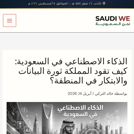
خطي
📆 الأحد، ٢٦ صفر ١٤٤٨ هـ — الموافق ٩ أغسطس ٢٠٢٦ م
لى
لمحتوى
الذكاء الاصطناعي في السعودية:
كيف تقود المملكة ثورة البيانات
والابتكار في المنطقة؟
بواسطة
خالد التركي
/
أبريل 14, 2026