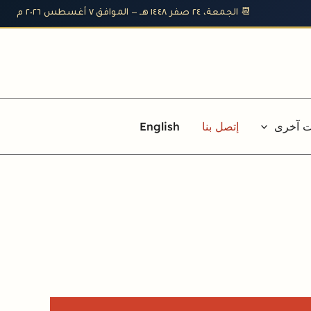
📆 الجمعة، ٢٤ صفر ١٤٤٨ هـ — الموافق ٧ أغسطس ٢٠٢٦ م
ت آخرى
إتصل بنا
English